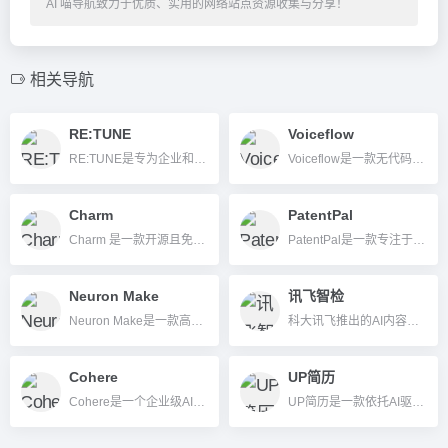
AI 喵导航致力于优质、实用的网络站点资源收集与分享！
相关导航
RE:TUNE
Voiceflow
RE:TUNE是专为企业和开发者设计的无代码AI聊天机器人构建平台，支持多数据源知识导入、个性化定制与多平台集成，助力企业快速搭建专属AI应用。
Voiceflow是一款无代码、协作式的对话式AI开发平台，帮助个人和企业快速构建智能Agent与聊天机器人。
Charm
PatentPal
Charm 是一款开源且免费的终端 UI 开发工具平台，专为开发者提供丰富的命令行界面组件和工具，让 CLI 工具拥有更现代、更美观的用户体验。
PatentPal是一款专注于专利文档自动生成的AI写作工具，帮助快速自动撰写专利说明书、图示及相关材料，有效提升专利工作效率。
Neuron Make
讯飞智检
Neuron Make是一款高效易用的AI内容生成与SEO优化平台，助力内容创作者和企业高质量高效率产文。
科大讯飞推出的AI内容审核和文本纠错平台，提供智能文档合规检测和错误校正服务。
Cohere
UP简历
Cohere是一个企业级AI平台，专注自然语言处理和提供可定制的AI解决方案，支持多语言和高安全性应用。
UP简历是一款依托AI驱动、自动生成和优化高质量求职简历的工具，简单易用，支持多样模板与行业定制，提升求职成功率。