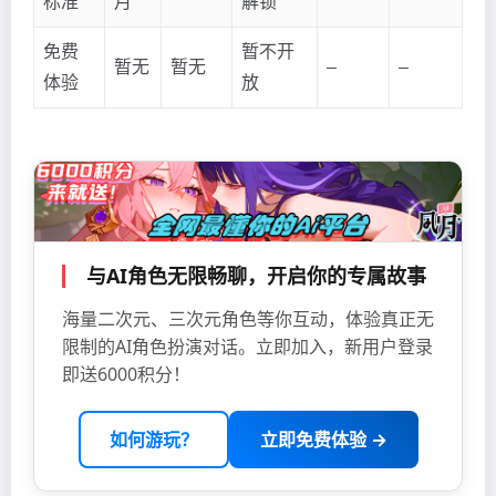
标准
月
解锁
免费
暂不开
暂无
暂无
–
–
体验
放
与AI角色无限畅聊，开启你的专属故事
海量二次元、三次元角色等你互动，体验真正无
限制的AI角色扮演对话。立即加入，新用户登录
即送6000积分！
如何游玩？
立即免费体验 →