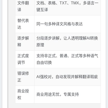
文件翻
文档、表格、TXT、TMX，多语言一
译
键互译
替代表
同一句多种译文风格与表达
达
逐步解
分段逐步讲解，让人透明理解AI转换
释
原理
正式度
支持非正式、普通、正式等多种语气
调节
自由切换
错误修
AI强校对，自动发现并解释翻译瑕疵
正
商业授
商业用途无忧，专属支持
权