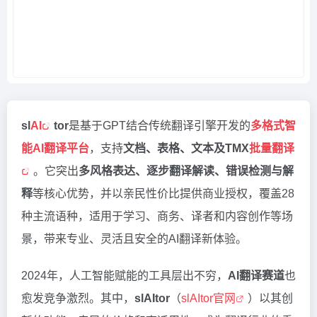
sl
AI
tor
是基于GPT结合传统翻译引擎开发的
多格式智
能AI翻译平台
，支持
文档、表格、文本及TMX
批量翻译
。它突出
多风格表达、逐步翻译解读、错误检测与解
释
等核心优势，并以亲民性价比提供商业授权，覆盖28
种主流语种，适用于学习、商务、译者和内容创作等场
景，带来专业、灵活且安全的AI翻译新体验。
2024年，人工智能赋能的工具层出不穷，
AI翻译赛道
也
愈发竞争激烈。其中，
slAItor
（
slAItor官网
）以其创