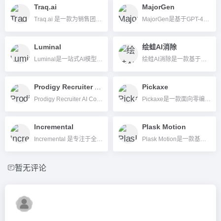
Traq.ai
MajorGen
Traq.ai 是一款为销售团队量身打造的AI销售会话智能分析与自动化平台，助力高效会议、自动转录、CRM集成和销售技能提升。
MajorGen是基于GPT-4的AI简历和求职信自动生成工具，提升你的求职效率与竞争力。
Luminal
绘蛙AI消除
Luminal是一站式AI模型推理加速与大数据处理平台，实现模型自动优化与极速部署，同时支持表格等结构化数据自动清洗与分析。
绘蛙AI消除是一款基于人工智能的图片物体抹除和重绘平台，支持一键去除图片中不需要的元素，如杂物、水印、人物等，操作简单高效，适合电商、创作者及设计师等用户。
Prodigy Recruiter AI Copilot
Pickaxe
Prodigy Recruiter AI Copilot 是一款为招聘团队提供 AI 智能筛选、自动排名和无缝集成 ATS 系统的高效招聘助手。
Pickaxe是一款面向零编程基础用户的无代码AI工具生成平台，支持AI应用自助搭建与商业化。
Incremental
Plask Motion
Incremental 是专注于全渠道广告增量归因与广告投资回报分析的AI工具，帮助零售和电商品牌科学优化广告投放，实现增长最大化。
Plask Motion是一款基于浏览器的AI动作捕捉与3D动画制作平台，用户可免硬件门槛，实现一站式多人协作和高效动画生成。
暂无评论