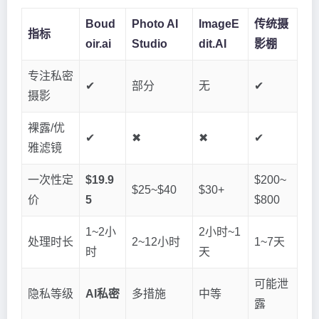
Boud
Photo AI
ImageE
传统摄
指标
oir.ai
Studio
dit.AI
影棚
专注私密
✔
部分
无
✔
摄影
裸露/优
✔
✖
✖
✔
雅滤镜
一次性定
$19.9
$200~
$25~$40
$30+
价
5
$800
1~2小
2小时~1
处理时长
2~12小时
1~7天
时
天
可能泄
隐私等级
AI私密
多措施
中等
露