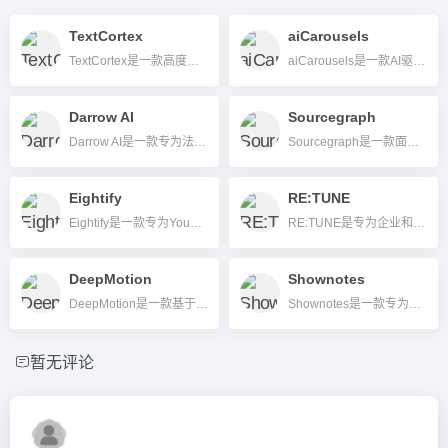
TextCortex
aiCarousels
TextCortex是一款高度定制化、集成多顶尖大模型的AI写作与知识管理平台，提升内容创作效率与专业性。
aiCarousels是一款AI驱动的多平台轮播内容快速制作工具，帮用户简单、高效生成LinkedIn、Instagram等社交媒体的轮播图文，上手零门槛，支持导入文本、网页、视频自动拆分、智能设计排版。
Darrow AI
Sourcegraph
Darrow AI是一款专为法律行业打造的AI案件挖掘与风险分析平台，通过自动化扫描数据帮助律所和法务团队高效发现潜在案件与评估诉讼价值。
Sourcegraph是一款面向开发者和企业的AI代码搜索与智能管理平台，通过Cody AI助手和强大代码索引，极大提升团队开发效率和代码协作体验。
Eightify
RE:TUNE
Eightify是一款专为YouTube打造的AI视频摘要工具，秒速生成要点，支持多语言摘要与转录，显著提高信息提取效率。
RE:TUNE是专为企业和开发者设计的无代码AI聊天机器人构建平台，支持多数据源知识导入、个性化定制与多平台集成，助力企业快速搭建专属AI应用。
DeepMotion
Shownotes
DeepMotion是一款基于AI的3D动作捕捉与动画生成工具，无需硬件、仅用视频即可实现高质量3D动画。
Shownotes是一款专为播客打造的AI内容生成工具，可自动将播客音频转化为节目笔记、博客及社交媒体文案，大幅提升内容传播效率。
暂无评论