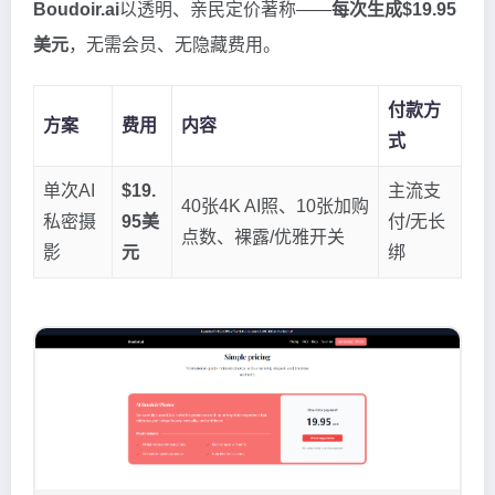
Boudoir.ai
以透明、亲民定价著称——
每次生成$19.95
美元
，无需会员、无隐藏费用。
付款方
方案
费用
内容
式
单次AI
$19.
主流支
40张4K AI照、10张加购
私密摄
95美
付/无长
点数、裸露/优雅开关
影
元
绑