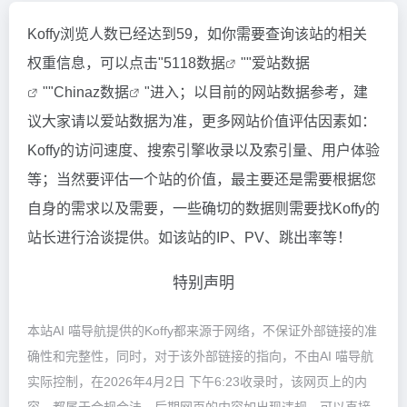
Koffy浏览人数已经达到59，如你需要查询该站的相关
权重信息，可以点击"
5118数据
""
爱站数据
""
Chinaz数据
"进入；以目前的网站数据参考，建
议大家请以爱站数据为准，更多网站价值评估因素如：
Koffy的访问速度、搜索引擎收录以及索引量、用户体验
等；当然要评估一个站的价值，最主要还是需要根据您
自身的需求以及需要，一些确切的数据则需要找Koffy的
站长进行洽谈提供。如该站的IP、PV、跳出率等！
特别声明
本站AI 喵导航提供的Koffy都来源于网络，不保证外部链接的准
确性和完整性，同时，对于该外部链接的指向，不由AI 喵导航
实际控制，在2026年4月2日 下午6:23收录时，该网页上的内