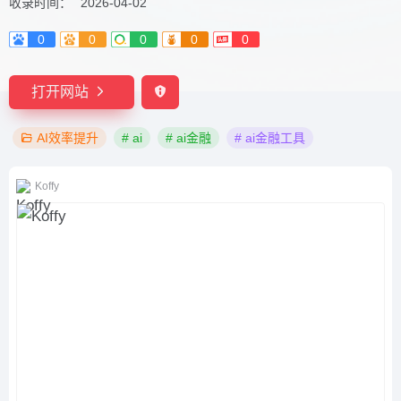
收录时间：
2026-04-02
0
0
0
0
0
打开网站
AI效率提升
# ai
# ai金融
# ai金融工具
Koffy