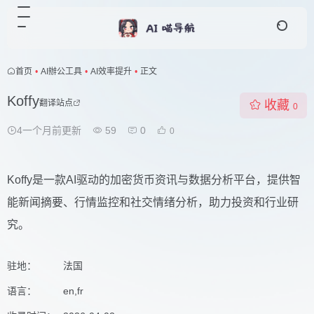
首页
•
AI辦公工具
•
AI效率提升
•
正文
Koffy
翻译站点
收藏
0
4一个月前更新
59
0
0
Koffy是一款AI驱动的加密货币资讯与数据分析平台，提供智
能新闻摘要、行情监控和社交情绪分析，助力投资和行业研
究。
驻地：
法国
语言：
en,fr