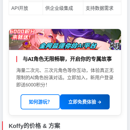
API开放
供企业级集成
支持数据需求
与AI角色无限畅聊，开启你的专属故事
海量二次元、三次元角色等你互动，体验真正无
限制的AI角色扮演对话。立即加入，新用户登录
即送6000积分！
如何游玩？
立即免费体验 →
Koffy的价格 & 方案