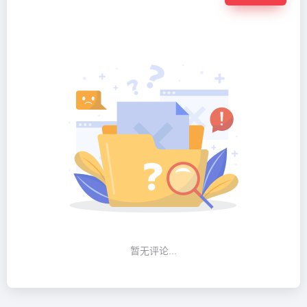
暂无评论...