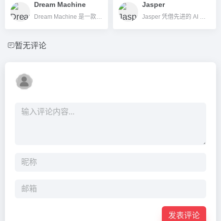
Dream Machine
Jasper
Dream Machine 是一款由 Luma Labs 推出的 AI 视频生成工具，只需输入文字或图片，即可自动生成高质量动画短片，让视频创作变得极致简单。
Jasper 凭借先进的 AI 文本生成技术、品牌语音一致输出和营销流程集成能力，正在成为全球营销与内容运营团队青睐的生产力工具。
暂无评论
发表评论