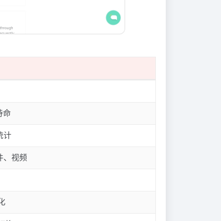
待命
统计
件、视频
化