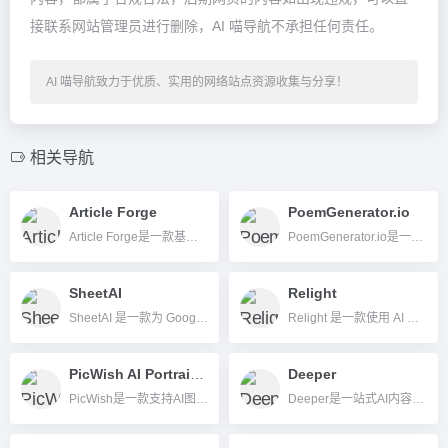
接联系网站管理员进行删除，AI 喵导航不承担任何责任。
AI 喵导航致力于优质、实用的网络站点资源收集与分享！
相关导航
Article Forge
PoemGenerator.io
Article Forge是一款基于AI自动化写作生成的高效原创文章工具，助力内容创作者快速输出高质量内容。
PoemGenerator.io是一款专业的AI诗歌自动生成工具，支持多种诗体、个性化主题定制与多语言创作，让任何人都能轻松体验诗歌创作乐趣。
SheetAI
Relight
SheetAI 是一款为 Google Sheets 打造的智能 AI 插件，实现内容生成、数据提取与智能自动化。
Relight 是一款使用 AI 技术的图片优化修复工具，能轻松完成照片的光照和背景调整。
PicWish AI Portrait Generator
Deeper
PicWish是一款支持AI图片背景移除、图像增强与修复的在线智能图片编辑工具，无需安装、操作零门槛，适用于内容创作、电商及个人用户。
Deeper是一站式AI内容创作与效率平台，支持文本、图片、视频、音频全领域多模态创作，适合个人与企业用户。