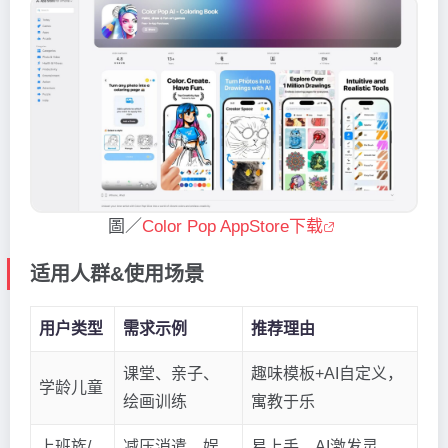
圖／
Color Pop AppStore下载
适用人群&使用场景
用户类型
需求示例
推荐理由
课堂、亲子、
趣味模板+AI自定义，
学龄儿童
绘画训练
寓教于乐
上班族/
减压消遣、娱
易上手，AI激发灵