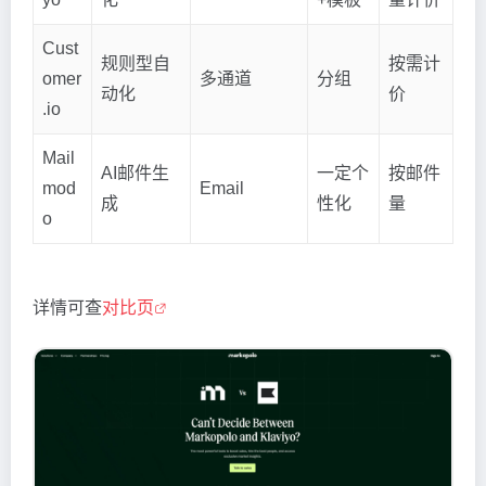
Cust
规则型自
按需计
omer
多通道
分组
动化
价
.io
Mail
AI邮件生
一定个
按邮件
mod
Email
成
性化
量
o
详情可查
对比页