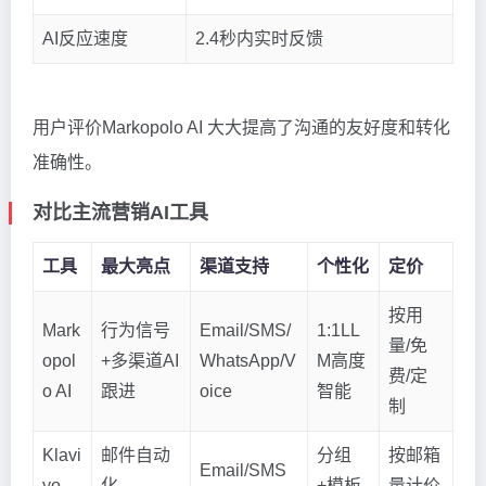
AI反应速度
2.4秒内实时反馈
用户评价Markopolo AI 大大提高了沟通的友好度和转化
准确性。
对比主流营销AI工具
工具
最大亮点
渠道支持
个性化
定价
按用
Mark
行为信号
Email/SMS/
1:1LL
量/免
opol
+多渠道AI
WhatsApp/V
M高度
费/定
o AI
跟进
oice
智能
制
Klavi
邮件自动
分组
按邮箱
Email/SMS
yo
化
+模板
量计价