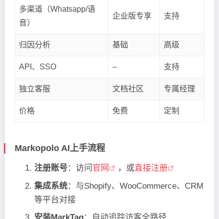
多渠道（Whatsapp/语
企业版专享
支持
音）
归因分析
基础
高级
API、SSO
–
支持
独立客服
文档社区
专属经理
价格
免费
定制
Markopolo AI上手流程
注册账号
：访问
官网
，或
直接注册
集成系统
：与Shopify、WooCommerce、CRM
等平台对接
安装MarkTag
：自动追踪访客全路径