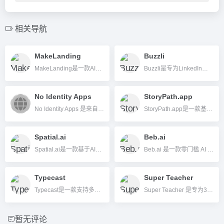
相关导航
MakeLanding
Buzzli
MakeLanding是一款AI驱动的极简建站工具，3分钟内智能生成高转化登陆页，适合无技术基础的创业者和营销人。
Buzzli是专为LinkedIn内容创作者和职场人士打造的AI写作与内容优化平台，支持自动生成、定时发布和内容分析，助力个人品牌打造。
No Identity Apps
StoryPath.app
No Identity Apps 是来自瑞士的创新数字身份认证和安全协作平台，主打无密码、AI驱动的智能身份管理及团队协作、安全签名等功能。
StoryPath.app是一款基于AI的小说和故事大纲生成工具，帮助作者自动生成故事分支、章节规划，提升创作效率。
Spatial.ai
Beb.ai
Spatial.ai是一款基于AI的数据平台，通过分析地理、社交和行为等多维数据，助力企业和开发者实现空间智能洞察。
Beb.ai 是一款零门槛 AI 批量图片生成工具，主打个性化头像及品牌视觉内容自动化制作。
Typecast
Super Teacher
Typecast是一款支持多語種、多角色的AI文本轉語音（TTS）平台，提供情感語音合成、語音克隆及虛擬人像動畫等功能，適合視頻、播客、教育等多元語音內容創作。
Super Teacher 是专为3-8岁儿童设计的AI互动家教平台，提供个性化、全学科的AI辅导，助力家庭和学校实现定制化教学。
暂无评论