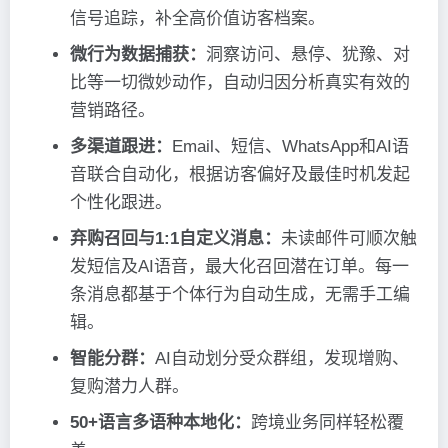
信号追踪，补全高价值访客档案。
微行为数据捕获：
洞察访问、悬停、犹豫、对
比等一切微妙动作，自动归因分析真实有效的
营销路径。
多渠道跟进：
Email、短信、WhatsApp和AI语
音联合自动化，根据访客偏好及最佳时机发起
个性化跟进。
弃购召回与1:1自定义消息：
未读邮件可顺次触
发短信及AI语音，最大化召回潜在订单。每一
条消息都基于个体行为自动生成，无需手工编
辑。
智能分群：
AI自动划分受众群组，发现增购、
复购潜力人群。
50+语言多语种本地化：
跨境业务同样轻松覆