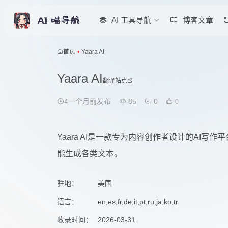
AI 工具导航
博客文章
首页
•
Yaara AI
Yaara AI
翻译站点
4一个月前发布
85
0
0
Yaara AI是一款专为内容创作者设计的AI写
能生成各类文本。
驻地：
美国
语言：
en,es,fr,de,it,pt,ru,ja,ko,tr
收录时间：
2026-03-31