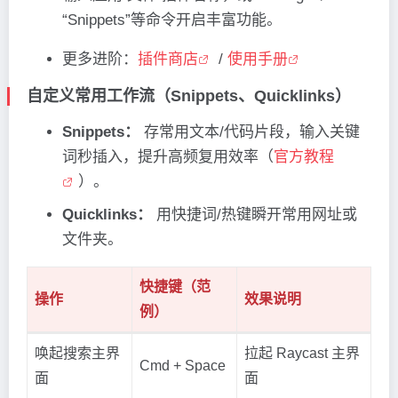
“Snippets”等命令开启丰富功能。
更多进阶：
插件商店
/
使用手册
自定义常用工作流（Snippets、Quicklinks）
Snippets：
存常用文本/代码片段，输入关键
词秒插入，提升高频复用效率（
官方教程
）。
Quicklinks：
用快捷词/热键瞬开常用网址或
文件夹。
快捷键（范
操作
效果说明
例）
唤起搜索主界
拉起 Raycast 主界
Cmd + Space
面
面