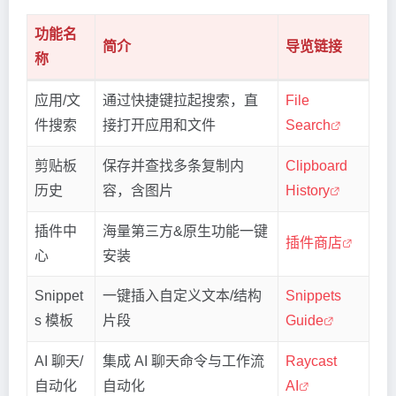
功能名
简介
导览链接
称
应用/文
通过快捷键拉起搜索，直
File
件搜索
接打开应用和文件
Search
剪贴板
保存并查找多条复制内
Clipboard
历史
容，含图片
History
插件中
海量第三方&原生功能一键
插件商店
心
安装
Snippet
一键插入自定义文本/结构
Snippets
s 模板
片段
Guide
AI 聊天/
集成 AI 聊天命令与工作流
Raycast
自动化
自动化
AI