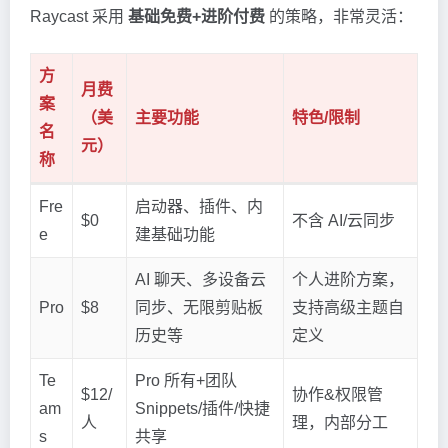
Raycast 采用
基础免费+进阶付费
的策略，非常灵活：
方
月费
案
（美
主要功能
特色/限制
名
元）
称
Fre
启动器、插件、内
$0
不含 AI/云同步
e
建基础功能
AI 聊天、多设备云
个人进阶方案，
Pro
$8
同步、无限剪贴板
支持高级主题自
历史等
定义
Te
Pro 所有+团队
$12/
协作&权限管
am
Snippets/插件/快捷
人
理，内部分工
s
共享