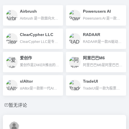
Airbrush
Powerusers AI
Airbrush 是一款面向大众的 AI 图像生成与编辑平台，支持多类型模型和一站式视觉创作。
Powerusers AI 是一款深度集成 Office 全家桶的 AI 办公工具，助力用户智能高效创作及管理文档和演示内容。
ClearCypher LLC
RADAAR
ClearCypher LLC是专注于多模态AI（如语音识别、合成、翻译及内容处理）的企业级智能平台，适合政企高端应用。
RADAAR是一款AI驱动的社交媒体管理一体化平台，帮助企业与个人高效运营、排程、分析多平台社交内容。
爱创作
阿里巴巴M6
爱创作是ZAKER推出的一站式AI内容创作工具，专注于中文场景，提供多种内容类型的智能生成。
阿里巴巴M6是阿里巴巴达摩院发布的超大规模中文跨模态预训练模型平台，以低碳高效的方式实现了跨模态内容生成和行业级AI赋能。
slAItor
TradeUI
slAItor是一款新一代AI翻译助手，支持多格式文件批量翻译，并具备逐步翻译解说、翻译风格切换和智能纠错等特色，适合学习、专业和商业多场景使用。
TradeUI是一款为股票、期权和ETF交易者设计的AI驱动投资交易辅助平台，聚合实时选项流、技术分析和智能信号，多终端兼容，助力高效决策。
暂无评论