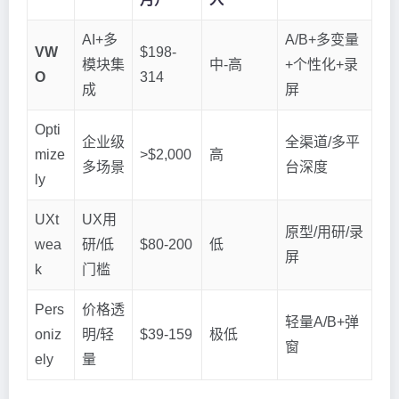
AI+多
A/B+多变量
VW
$198-
模块集
中-高
+个性化+录
O
314
成
屏
Opti
企业级
全渠道/多平
mize
>$2,000
高
多场景
台深度
ly
UXt
UX用
原型/用研/录
wea
研/低
$80-200
低
屏
k
门槛
Pers
价格透
轻量A/B+弹
oniz
明/轻
$39-159
极低
窗
ely
量