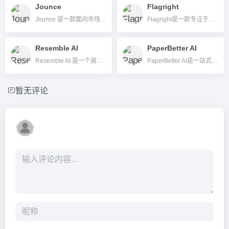
Jounce
Flagright
Jounce 是一款面向市场营销团队和内容创作者的免费AI文案生成、协作工具，支持多模板、多成员高效写作。
Flagright是一款专注于反洗钱（AML）合规自动化的AI驱动SaaS平台，支持金融机构高效识别和防控金融犯罪风险。
Resemble AI
PaperBetter AI
Resemble AI 是一个高度专业化的AI语音平台，其核心竞争力在于实时语音克隆、Speech-to-Speech（语音到语音）转换和生成式语音编辑。
PaperBetter AI是一站式智能学术写作工具，集论文自动生成、查重、PPT制作于一体，助力高效专业化写作。
暂无评论