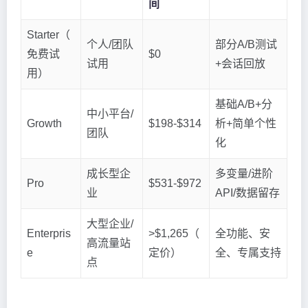
间
Starter（
个人/团队
部分A/B测试
免费试
$0
试用
+会话回放
用）
基础A/B+分
中小平台/
Growth
$198-$314
析+简单个性
团队
化
成长型企
多变量/进阶
Pro
$531-$972
业
API/数据留存
大型企业/
Enterpris
>$1,265（
全功能、安
高流量站
e
定价）
全、专属支持
点