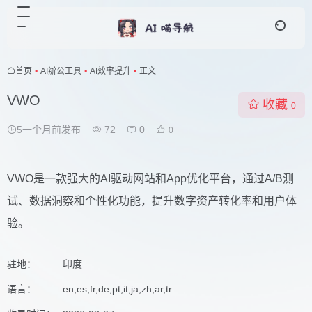
首页
•
AI辦公工具
•
AI效率提升
•
正文
VWO
收藏
0
5一个月前发布
72
0
0
VWO是一款强大的AI驱动网站和App优化平台，通过A/B测
试、数据洞察和个性化功能，提升数字资产转化率和用户体
验。
驻地：
印度
语言：
en,es,fr,de,pt,it,ja,zh,ar,tr