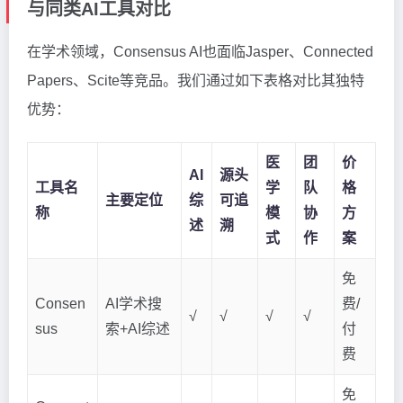
与同类AI工具对比
在学术领域，Consensus AI也面临Jasper、Connected
Papers、Scite等竞品。我们通过如下表格对比其独特
优势：
医
团
价
AI
源头
工具名
学
队
格
主要定位
综
可追
称
模
协
方
述
溯
式
作
案
免
Consen
AI学术搜
费/
√
√
√
√
sus
索+AI综述
付
费
免