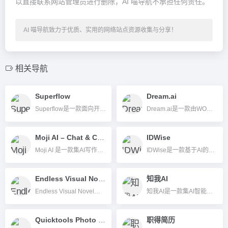
以直接联系网站管理员进行删除，AI 喵导航不承担任何责任。
AI 喵导航致力于优质、实用的网络站点资源收集与分享！
相关导航
Superflow
Dream.ai
Superflow是一款面向开发者的AI自动化平台，通过可视化界面和AI模板助力团队开发协作流程全面无代码自动化。
Dream.ai是一款由WOMBO Studios开发的AI图片插画生成工具，无需美术基础，输入文字即可自动生成多种风格的艺术图片，支持手机和网页版使用。
Moji AI – Chat & Content AI
IDWise
Moji AI 是一款集AI写作、邮件自动生成、图文内容创作等多功能于一体的iOS智能内容工具。
IDWise是一款基于AI的全球身份验证平台，助力企业高效完成身份核查与合规审查。
Endless Visual Novel
知我AI
Endless Visual Novel是一款利用AI自动生成剧情、角色、美术与音乐的互动视觉小说平台，用户无需编程或美术基础即可轻松创作和体验无限分支的剧情故事。
知我AI是一款集AI智能阅读、自动摘要、思维导图、知识库搭建于一体的知识管理工具，帮助用户高效采集、整理与利用碎片化信息。
Quicktools Photo Editing
职得简历