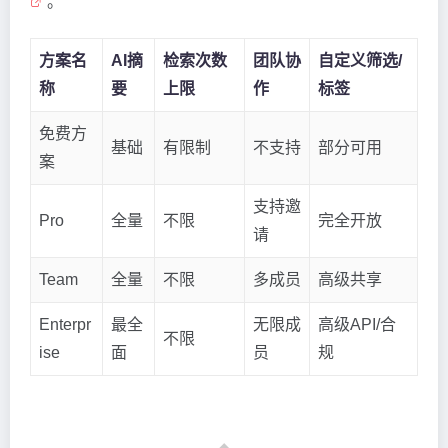
。
方案名
AI摘
检索次数
团队协
自定义筛选/
称
要
上限
作
标签
免费方
基础
有限制
不支持
部分可用
案
支持邀
Pro
全量
不限
完全开放
请
Team
全量
不限
多成员
高级共享
Enterpr
最全
无限成
高级API/合
不限
ise
面
员
规