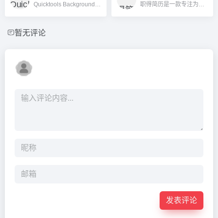
Quicktools Background Remover是一款由Picsart推出的免费在线AI图片去背工具，支持极速一键移除图片背景，无需下载、注册，智能高效、操作极简。
职得简历是一款专注为中国用户提供AI智能简历生成、优化及模拟面试服务的在线简历工具。
暂无评论
发表评论