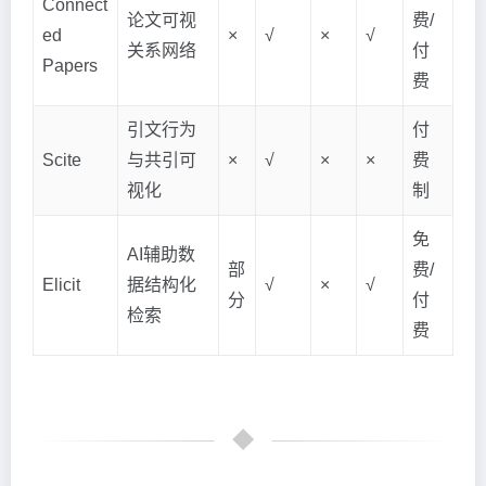
Connect
论文可视
费/
ed
×
√
×
√
关系网络
付
Papers
费
引文行为
付
Scite
与共引可
×
√
×
×
费
视化
制
免
AI辅助数
部
费/
Elicit
据结构化
√
×
√
分
付
检索
费