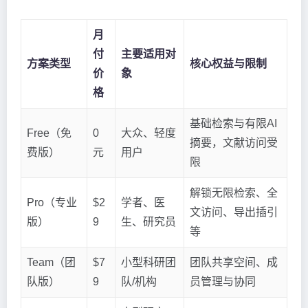
月
付
主要适用对
方案类型
核心权益与限制
价
象
格
基础检索与有限AI
Free（免
0
大众、轻度
摘要，文献访问受
费版）
元
用户
限
解锁无限检索、全
Pro（专业
$2
学者、医
文访问、导出插引
版）
9
生、研究员
等
Team（团
$7
小型科研团
团队共享空间、成
队版）
9
队/机构
员管理与协同