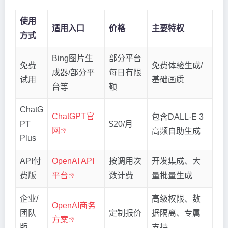
使用
适用入口
价格
主要特权
方式
Bing图片生
部分平台
免费
免费体验生成/
成器/部分平
每日有限
试用
基础画质
台等
额
ChatG
ChatGPT官
包含DALL·E 3
PT
$20/月
网
高频自助生成
Plus
API付
OpenAI API
按调用次
开发集成、大
费版
平台
数计费
量批量生成
企业/
高级权限、数
OpenAI商务
团队
定制报价
据隔离、专属
方案
版
支持