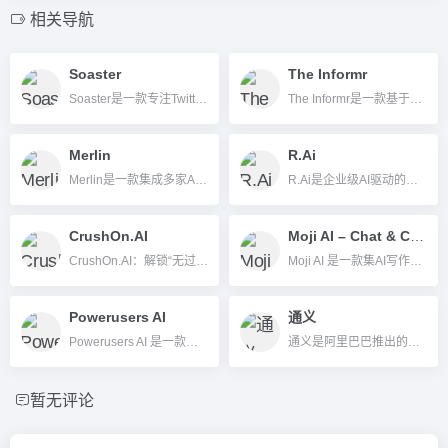
相关导航
Soaster
The Informr
Soaster是一款专注Twitter的AI社交媒体管理平台，提供自动内容排程、粉丝分析及多账号智能运营功能，助力个人和品牌高效增长。
The Informr是一款基于AI的数据智能比价与理财决策平台，帮助用户高效比较电子产品、信用卡、通讯套餐等主流消费品，做出省钱理性选择。
Merlin
R.Ai
Merlin是一款集成多家AI大模型的全能办公平台，支持写作、总结、翻译、代码、知识库、团队协作等多种场景，大幅提升办公与创作效率。
R.Ai是企业级AI驱动的媒体策划与采购平台，帮助品牌、代理商和市场团队以智能化、高效率方式完成广告策略、投放及知识管理。
CrushOn.AI
Moji AI – Chat & Content AI
CrushOn.AI：解锁“无过滤”角色聊天体验，成人向AI伴侣平台
Moji AI 是一款集AI写作、邮件自动生成、图文内容创作等多功能于一体的iOS智能内容工具。
Powerusers AI
通义
Powerusers AI 是一款深度集成 Office 全家桶的 AI 办公工具，助力用户智能高效创作及管理文档和演示内容。
通义是阿里巴巴推出的AI平台，大模型矩阵提供多场景智能创新，服务于个人和企业。
暂无评论