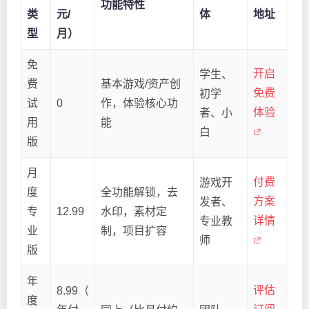
功能特性
类
元/
体
地址
型
月）
免
开启
学生、
费
基本游戏/资产创
免费
初学
试
0
作，体验核心功
体验
者、小
用
能
白
版
月
付费
游戏开
度
全功能解锁，去
方案
发者、
专
12.99
水印，素材定
详情
专业教
业
制，项目扩容
师
版
年
评估
8.99（
度