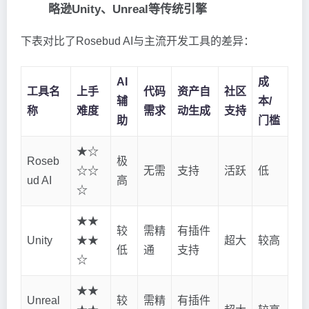
略逊Unity、Unreal等传统引擎
下表对比了Rosebud AI与主流开发工具的差异：
AI
成
工具名
上手
代码
资产自
社区
辅
本/
称
难度
需求
动生成
支持
助
门槛
★☆
Roseb
极
☆☆
无需
支持
活跃
低
ud AI
高
☆
★★
较
需精
有插件
Unity
★★
超大
较高
低
通
支持
☆
★★
Unreal
较
需精
有插件