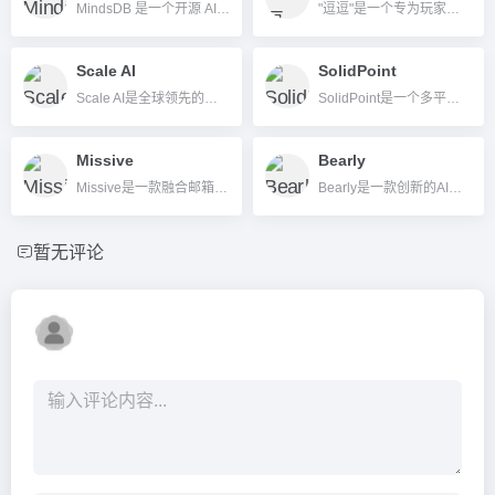
MindsDB 是一个开源 AI 数据层与自动化机器学习平台，助力企业和开发者将 AI 快速集成到各类数据与业务场景中，实现数据统一、智能预测与自然语言问答。
"逗逗"是一个专为玩家打造的AI虚拟陪伴平台，集成虚拟桌宠、智能攻略和丰富角色互动等功能。
Scale AI
SolidPoint
Scale AI是全球领先的数据标注、AI训练模型和自动化AI全流程解决方案平台。
SolidPoint是一个多平台AI内容摘要工具，支持视频、论文和社区内容一键总结。
Missive
Bearly
Missive是一款融合邮箱、聊天和任务管理功能的AI团队协作办公工具，提升消息处理效率和团队协作体验。
Bearly是一款创新的AI写作工具，提供文档阅读、内容生成、文本优化与跨平台支持，助力高效内容生产。
暂无评论