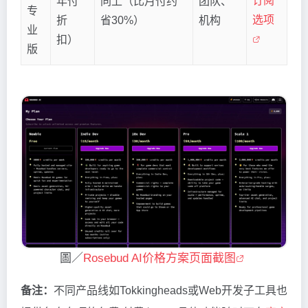
订阅
年付
同上（比月付约
团队、
专
选项
折
省30%）
机构
业
扣）
版
圖／
Rosebud AI价格方案页面截图
备注：
不同产品线如Tokkingheads或Web开发子工具也