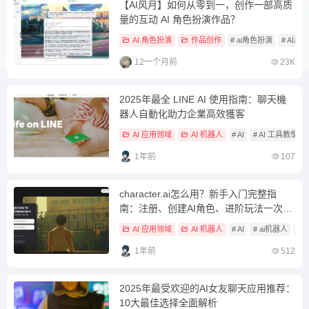
【AI风月】如何从零到一，创作一部高质
量的互动 AI 角色扮演作品？
AI 角色扮演
作品创作
# ai角色扮演
# AI风月
12一个月前
23K
2025年最全 LINE AI 使用指南：聊天機
器人自動化助力企業高效獲客
AI 应用领域
AI 机器人
# AI
# AI 工具教學
1年前
107
character.ai怎么用？新手入门完整指
南：注册、创建AI角色、进阶玩法一次学
会
AI 应用领域
AI 机器人
# AI
# ai机器人
# 
1年前
512
2025年最受欢迎的AI女友聊天应用推荐：
10大最佳选择全面解析