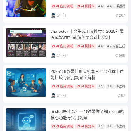
AI 应用领域
AI 机器人
# AI
# AI 工具教學
1年前
267
character 中文生成工具推荐：2025年最
强5款AI文字转角色平台对比实测
AI 应用领域
AI 机器人
# AI
# ai内容生成
#
1年前
569
2025年8款最佳聊天机器人平台推荐｜功
能比较与应用场景全解析
AI 应用领域
AI 机器人
# AI
# AI 工具教學
1年前
97
ai chat是什么？一分钟带你了解ai chat的
核心功能与实用场景
AI 应用领域
AI 机器人
# AI
# AI 工具教學