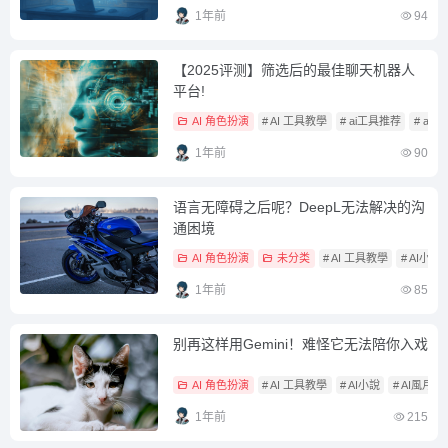
1年前
94
【2025评测】筛选后的最佳聊天机器人
平台!
AI 角色扮演
# AI 工具教學
# ai工具推荐
# ai推
1年前
90
语言无障碍之后呢？DeepL无法解决的沟
通困境
AI 角色扮演
未分类
# AI 工具教學
# AI小說
1年前
85
别再这样用Gemini！难怪它无法陪你入戏
AI 角色扮演
# AI 工具教學
# AI小說
# AI風月
1年前
215