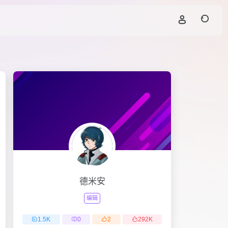
德米安
编辑
1.5
K
0
2
292
K