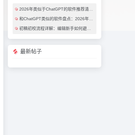
2026年类似于ChatGPT的软件推荐清单：7款效率翻倍的AI对话工具（免费与付费对比）
和ChatGPT类似的软件盘点：2026年最值得尝试的7大AI对话工具推荐
初稿初校流程详解：编辑新手如何避免常见错误（附实用AI工具推荐）
最新帖子