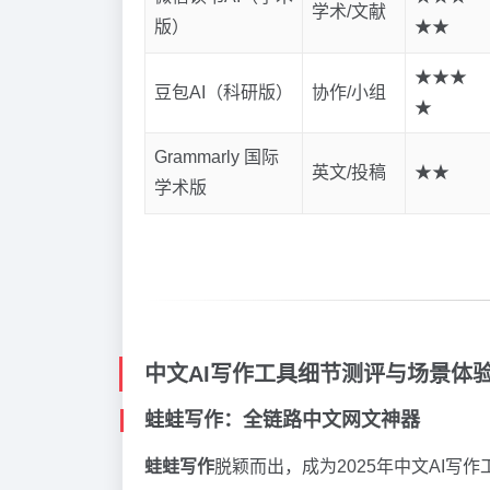
学术/文献
版）
★★
★★★
豆包AI（科研版）
协作/小组
★
Grammarly 国际
英文/投稿
★★
学术版
中文AI写作工具细节测评与场景体
蛙蛙写作：全链路中文网文神器
蛙蛙写作
脱颖而出，成为2025年中文AI写