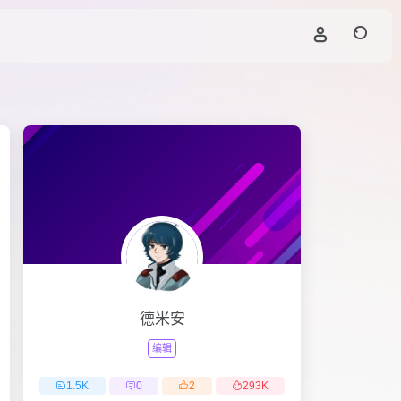
德米安
编辑
1.5
K
0
2
293
K