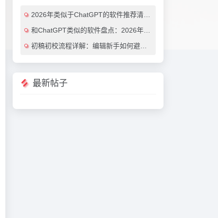
2026年类似于ChatGPT的软件推荐清单：7款效率翻倍的AI对话工具（免费与付费对比）
和ChatGPT类似的软件盘点：2026年最值得尝试的7大AI对话工具推荐
初稿初校流程详解：编辑新手如何避免常见错误（附实用AI工具推荐）
最新帖子