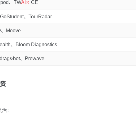
itpod、TW
AI
CE
oStudent、TourRadar
ty、Moove
ealth、Bloom Diagnostics
、drag&bot、Prewave
融资
灵活：