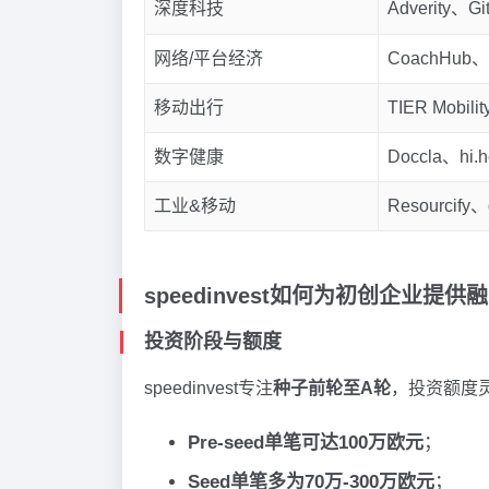
深度科技
Adverity、G
网络/平台经济
CoachHub、G
移动出行
TIER Mobili
数字健康
Doccla、hi.h
工业&移动
Resourcify
speedinvest如何为初创企业提供
投资阶段与额度
speedinvest专注
种子前轮至A轮
，投资额度
Pre-seed单笔可达100万欧元
；
Seed单笔多为70万-300万欧元
；