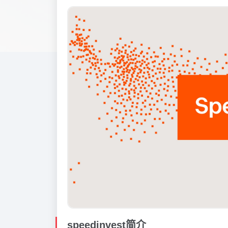
speedinvest简介