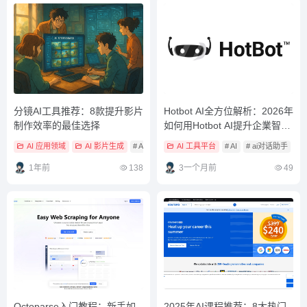
分镜AI工具推荐：8款提升影片
Hotbot AI全方位解析：2026年
制作效率的最佳选择
如何用Hotbot AI提升企業智能
化效率？
AI 应用领域
AI 影片生成
# AI
# AI 工具教學
AI 工具平台
# ai剪辑
# AI
# ai对话助手
# 
1年前
138
3一个月前
49
Octoparse入门教程：新手如
2025年AI课程推荐：8大热门