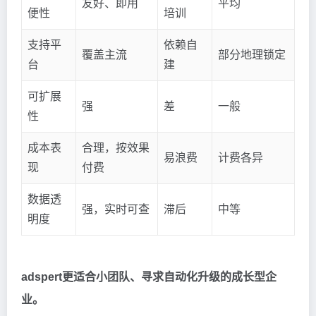
友好、即用
平均
便性
培训
支持平
依赖自
覆盖主流
部分地理锁定
台
建
可扩展
强
差
一般
性
成本表
合理，按效果
易浪费
计费各异
现
付费
数据透
强，实时可查
滞后
中等
明度
adspert更适合小团队、寻求自动化升级的成长型企
业。