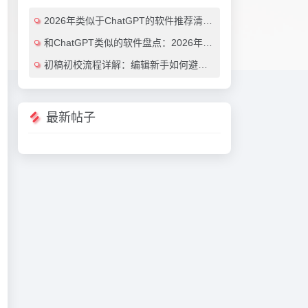
2026年类似于ChatGPT的软件推荐清单：7款效率翻倍的AI对话工具（免费与付费对比）
和ChatGPT类似的软件盘点：2026年最值得尝试的7大AI对话工具推荐
初稿初校流程详解：编辑新手如何避免常见错误（附实用AI工具推荐）
最新帖子