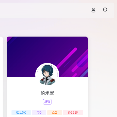
德米安
编辑
1.5
K
0
2
291
K