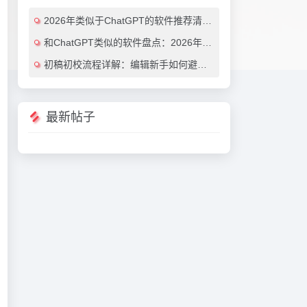
2026年类似于ChatGPT的软件推荐清单：7款效率翻倍的AI对话工具（免费与付费对比）
和ChatGPT类似的软件盘点：2026年最值得尝试的7大AI对话工具推荐
初稿初校流程详解：编辑新手如何避免常见错误（附实用AI工具推荐）
最新帖子