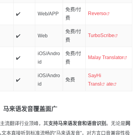
免费/付
Reverso
✔️
Web/APP
费
免费/付
TurboScribe
✔️
Web
费
iOS/Andro
免费/付
Malay Translator
✔️
id
费
iOS/Andro
SayHi
✔️
免费
id
Transl
ate
牌、全能，马来语发音覆盖面广
主流翻译行业顶峰，其
支持马来语发音和语音识别
。无论是
网
入文本直接听到标准流畅的“马来语发音”，对方言口音兼容性极