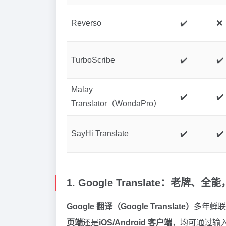
Reverso
✔️
❌
TurboScribe
✔️
✔️
Malay
✔️
✔️
Translator（WondaPro）
SayHi Translate
✔️
✔️
1. Google Translate：老
Google 翻译（Google Translate）
多年蝉联
页端
还是
iOS/Android 客户端
，均可通过输