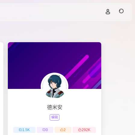
德米安
编辑
1.5
K
0
2
292
K