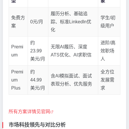
型
象
履历分析、基础追
免费方
学生/初
0元/月
踪、标准LinkedIn优
案
级用户
化
约
进阶/高
Premi
无限AI履历、深度
23.99
效职场
um
ATS优化、AI求职信
美元/月
人
Premi
约
全方位
含AI模拟面试、面试
um
44.99
发展需
表现分析、优先服务
Plus
美元/月
求
所有方案详情见官网
市场科技领先与对比分析