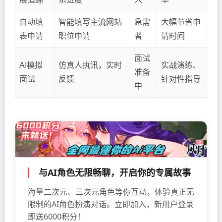
自动填
智能填写主流网站
急需
大幅节省申
表申请
职位申请
者
请时间
面试
AI模拟
仿真人执讯，实时
实战演练、
准备
面试
反馈
针对性指导
中
与AI角色无限畅聊，开启你的专属故事
海量二次元、三次元角色等你互动，体验真正无
限制的AI角色扮演对话。立即加入，新用户登录
即送6000积分！