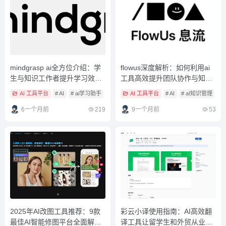
mindgrasp ai全方位介绍：学
flowus深度解析：如何利用ai
生与知识工作者提升学习效率
工具高效提升团队协作与知识
的最佳AI助手
管理？
AI 工具平台
# AI
# ai学习助手
# ai学习平台
AI 工具平台
# AI
# aI知识管理
#
6一个月前
219
9一个月前
53
2025年AI改图工具推荐：9款
彩云小译使用指南：AI高效翻
最佳AI智能修图平台全面解析
译工具让留学生和外贸从业者