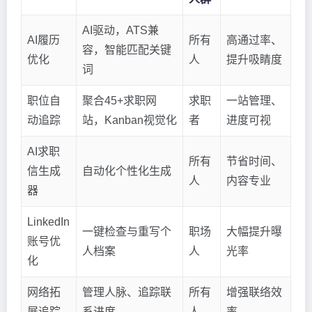
AI驱动，ATS兼
AI履历
所有
高通过率、
容，智能匹配关键
优化
人
提升吸睛度
词
职位自
聚合45+求职网
求职
一站管理、
动追踪
站，Kanban视觉化
者
进度可视
AI求职
所有
节省时间、
信生成
自动化个性化生成
人
内容专业
器
LinkedIn
一键检查与重写个
职场
大幅提升曝
账号优
人档案
人
光率
化
网络拓
管理人脉、追踪联
所有
增强联络效
展追踪
系进度
人
率