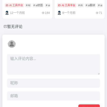
（免费与付费选择）
事半功倍
AI 工具平台
# AI
# ai修图
# ai图片生成
AI 工具平台
# AI
# ai翻译
# ai
12一个月前
184
8一个月前
71
暂无评论