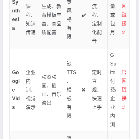
Sy
觉
网
课
生成、教
流
量
nth
风
链
程、
育模板丰
✔️
程、
或
esi
格
接
知识
富、高品
定制
包
a
有
传递
质配音
化配
月
限
音
G
缺
Su
官
Go
企业
TTS
定时
ite
动态动
网
ogl
内
、
直
付
画、插
链
e
训、
模
❌
观、
费/
画、音乐
接
Vid
视觉
板
快速
企
淡出
s
演示
有
上手
业
限
内
测
渲