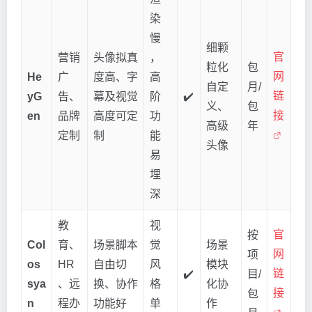
染
慢
细颗
官
营销
头像拟真
，
粒化
包
网
He
广
度高、字
高
自定
月/
链
yG
告、
幕及视觉
阶
✔️
义、
包
接
en
品牌
高度可定
功
高级
年
定制
制
能
头像
易
埋
深
教
视
官
按
Col
育、
场景脚本
觉
场景
网
项
os
HR
自由切
风
模块
链
✔️
目/
sya
、远
换、协作
格
化协
接
包
n
程办
功能好
单
作