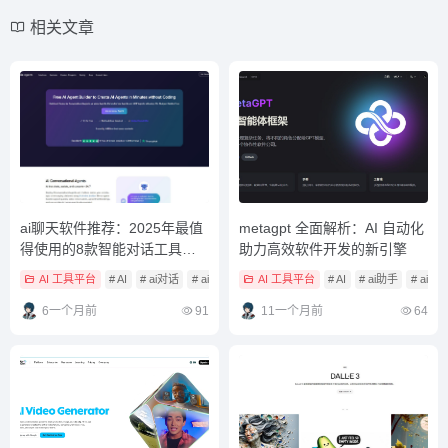
相关文章
ai聊天软件推荐：2025年最值
metagpt 全面解析：AI 自动化
得使用的8款智能对话工具清
助力高效软件开发的新引擎
单
AI 工具平台
# AI
# ai对话
# ai对话助手
AI 工具平台
# AI
# ai助手
# ai工
6一个月前
91
11一个月前
64