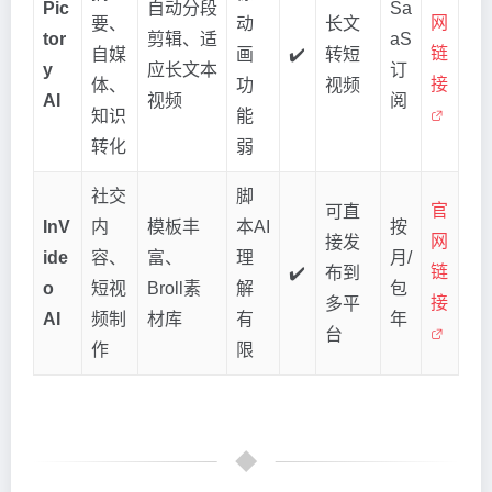
Pic
自动分段
Sa
网
要、
动
长文
tor
剪辑、适
aS
链
自媒
画
✔️
转短
y
应长文本
订
接
体、
功
视频
AI
视频
阅
知识
能
转化
弱
社交
脚
官
可直
InV
内
模板丰
本AI
按
网
接发
ide
容、
富、
理
月/
链
✔️
布到
o
短视
Broll素
解
包
接
多平
AI
频制
材库
有
年
台
作
限