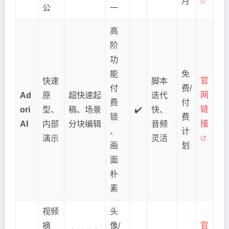
月
公
一
高
阶
功
能
免
官
快速
脚本
付
费/
网
Ad
原
超快速起
迭代
费
付
链
ori
型、
稿、场景
✔️
快、
锁
费
接
AI
内部
分块编辑
音频
、
计
演示
灵活
画
划
面
朴
素
视频
头
官
摘
像/