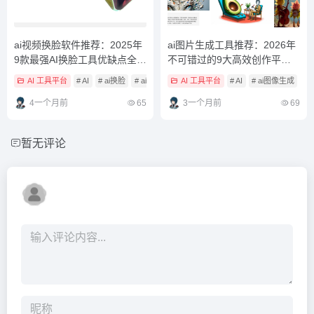
ai视频换脸软件推荐：2025年
ai图片生成工具推荐：2026年
9款最强AI换脸工具优缺点全解
不可错过的9大高效创作平台
析（含免费版）
对比解析
AI 工具平台
# AI
# ai换脸
# ai换脸工具
AI 工具平台
# AI
# ai图像生成
# 
4一个月前
65
3一个月前
69
暂无评论