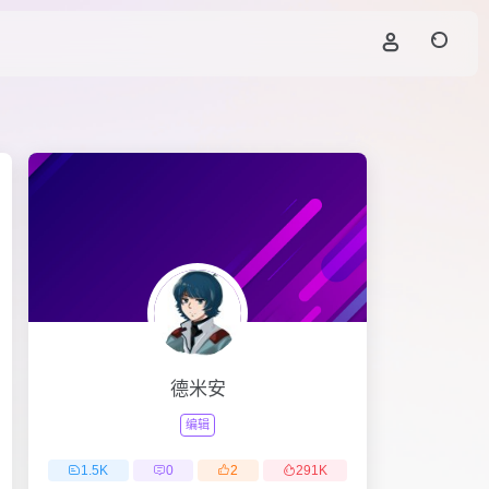
德米安
编辑
1.5
K
0
2
291
K