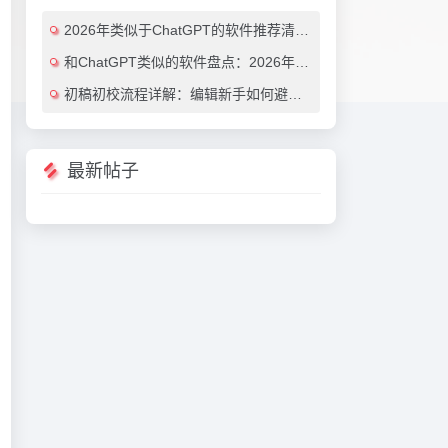
2026年类似于ChatGPT的软件推荐清单：7款效率翻倍的AI对话工具（免费与付费对比）
和ChatGPT类似的软件盘点：2026年最值得尝试的7大AI对话工具推荐
初稿初校流程详解：编辑新手如何避免常见错误（附实用AI工具推荐）
最新帖子