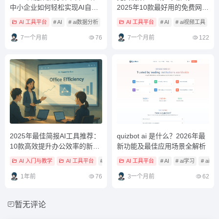
中小企业如何轻松实现AI自动
2025年10款最好用的免费网站
化？
盘点与使用教程
AI 工具平台
# AI
# ai数据分析
# ai数据分析工具
AI 工具平台
# AI
# ai视频工具
# 
7一个月前
76
7一个月前
122
2025年最佳简报AI工具推荐：
quizbot ai 是什么？2026年最
10款高效提升办公效率的新选
新功能及最佳应用场景全解析
择
AI 入门与教学
AI 工具平台
# AI 工具教學
AI 工具平台
# ai办公
# AI
# ai工具
# ai学习
# ai
1年前
76
3一个月前
62
暂无评论