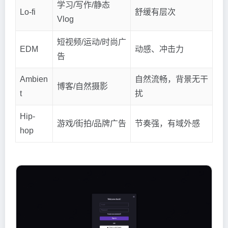
学习/写作/静态
Lo-fi
舒缓有层次
Vlog
短视频/运动/时尚广
EDM
动感、冲击力
告
Ambien
自然流畅，背景无干
博客/自然摄影
t
扰
Hip-
游戏/街拍/品牌广告
节奏强，有域外感
hop