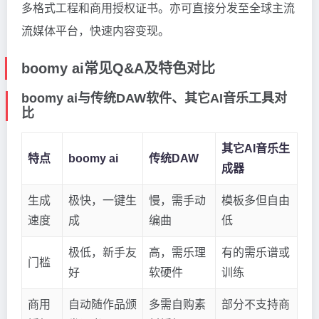
多格式工程和商用授权证书。亦可直接分发至全球主流
流媒体平台，快速内容变现。
boomy ai常见Q&A及特色对比
boomy ai与传统DAW软件、其它AI音乐工具对
比
其它AI音乐生
特点
boomy ai
传统DAW
成器
生成
极快，一键生
慢，需手动
模板多但自由
速度
成
编曲
低
极低，新手友
高，需乐理
有的需乐谱或
门槛
好
软硬件
训练
商用
自动随作品颁
多需自购素
部分不支持商