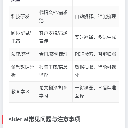
代码文档/需求
科技研发
自动解释、智能梳理
池
跨境贸易/
客户支持/市场
实时翻译，多语生成
电商
宣传
法律/咨询
合同/案例梳理
PDF检索、智能归档
金融数据分
报告生成/信息
数据抽取、智能可视
析
监控
化
论文翻译/知识
一键摘要、术语精准
教育学术
学习
互译
sider.ai常见问题与注意事项