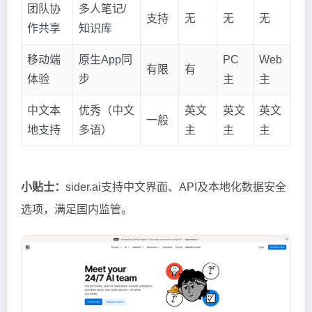
团队协
多人笔记/
支持
无
无
无
作共享
知识库
移动端
原生App同
PC
Web
有限
有
体验
步
主
主
中文本
优秀（中文
英文
英文
英文
一般
地支持
多语）
主
主
主
小贴士：
sider.ai支持中文界面、API及本地化数据安全
选项，满足国内监管。