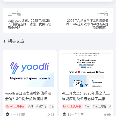
上一篇
下一篇
stablecog详解：2025年AI绘图
2025年AI动画创作工具清单推
入门最佳选择，功能、优势与使
荐：9款提升效率的AI动画神器
用全攻略
（免费可用）
相关文章
yoodli ai口语表达教练值得注
AI工具大全：2025年最全人工
册吗？3个提升英语演讲技巧
智能应用类型与必备工具推荐
的关键优势解析
（懒人包）
AI 工具平台
# AI
# ai学习
# ai学习工具
AI 工具平台
# AI
# ai工具箱
# a
4一个月前
43
11一个月前
99