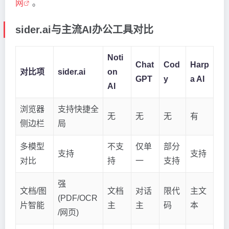
网
。
sider.ai与主流AI办公工具对比
Noti
Chat
Cod
Harp
对比项
sider.ai
on
GPT
y
a AI
AI
浏览器
支持快捷全
无
无
无
有
侧边栏
局
多模型
不支
仅单
部分
支持
支持
对比
持
一
支持
强
文档/图
文档
对话
限代
主文
(PDF/OCR
片智能
主
主
码
本
/网页)