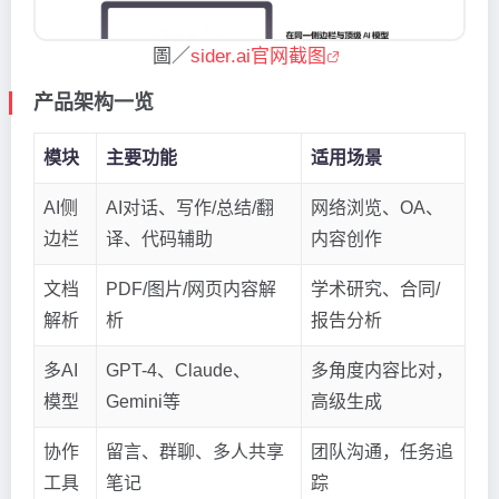
圖／
sider.ai官网截图
产品架构一览
模块
主要功能
适用场景
AI侧
AI对话、写作/总结/翻
网络浏览、OA、
边栏
译、代码辅助
内容创作
文档
PDF/图片/网页内容解
学术研究、合同/
解析
析
报告分析
多AI
GPT-4、Claude、
多角度内容比对，
模型
Gemini等
高级生成
协作
留言、群聊、多人共享
团队沟通，任务追
工具
笔记
踪