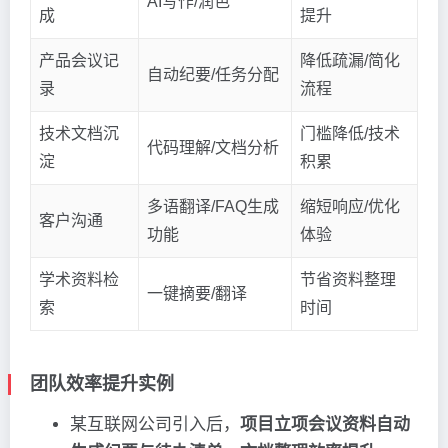
AI写作/润色
成
提升
产品会议记
降低疏漏/简化
自动纪要/任务分配
录
流程
技术文档沉
门槛降低/技术
代码理解/文档分析
淀
积累
多语翻译/FAQ生成
缩短响应/优化
客户沟通
功能
体验
学术资料检
节省资料整理
一键摘要/翻译
索
时间
团队效率提升实例
某互联网公司引入后，
项目立项会议资料自动