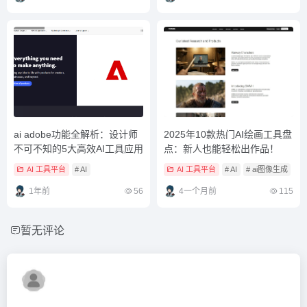
ai adobe功能全解析：设计师
2025年10款热门AI绘画工具盘
不可不知的5大高效AI工具应用
点：新人也能轻松出作品！
AI 工具平台
# AI
AI 工具平台
# AI
# ai图像生成
#
1年前
56
4一个月前
115
暂无评论