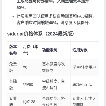
生成纪要与待办清单，文档整理效率提升
50%
。
跨境电商团队使用多语自动回复和FAQ翻译，
客户响应时间缩短40%
，满意度大幅提升。
sider.ai价格体系（2024最新版）
版本
月费（年
功能限制
适用对象
名称
付）
免费
基本额度与次
¥0
学生/轻度用户
版
数限制
基础
中级额度，主
约¥60
职场/小团队
版
流AI解锁
专业
全部功能、协
专业人士/中大
约¥128
版
作优先权
型团队