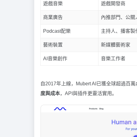
遊戲音樂
遊戲開發商
商業廣告
內推部門、公關
Podcast配樂
主持人、播客製
藝術裝置
新媒體藝術家
AI音樂創作
音樂工作者
自2017年上線，Mubert AI已獲全球超過
度與成本
，API與插件更靈活實用。