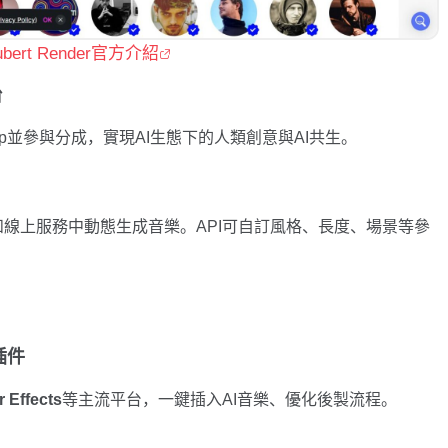
ubert Render官方介紹
台
op並參與分成，實現AI生態下的人類創意與AI共生。
和線上服務中動態生成音樂。API可自訂風格、長度、場景等參
插件
 Effects
等主流平台，一鍵插入AI音樂、優化後製流程。