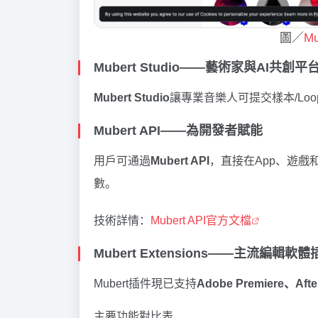
圖／
M
Mubert Studio——藝術家與AI共創平
Mubert Studio
讓專業音樂人可提交樣本/Lo
Mubert API——為開發者賦能
用戶可通過
Mubert API
，直接在App、遊戲
數。
技術詳情：
Mubert API官方文檔
Mubert Extensions——主流編輯軟體
Mubert插件現已支持
Adobe Premiere、After
主要功能對比表