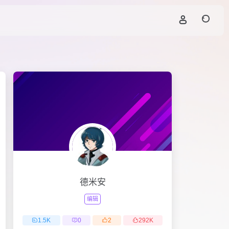
德米安
编辑
1.5
K
0
2
292
K