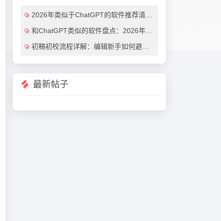
2026年类似于ChatGPT的软件推荐清单：7款效率翻倍的AI对话工具（免费与付费对比）
和ChatGPT类似的软件盘点：2026年最值得尝试的7大AI对话工具推荐
初稿初校流程详解：编辑新手如何避免常见错误（附实用AI工具推荐）
最新帖子