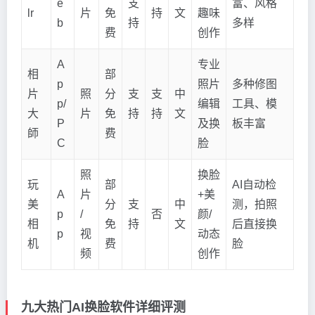
e
支
富、风格
lr
片
免
持
文
趣味
b
持
多样
费
创作
A
专业
相
部
p
照片
多种修图
片
照
分
支
支
中
p/
编辑
工具、模
大
片
免
持
持
文
P
及换
板丰富
師
费
C
脸
照
换脸
玩
部
AI自动检
A
片
+美
美
分
支
中
测，拍照
p
/
否
颜/
相
免
持
文
后直接换
p
视
动态
机
费
脸
频
创作
九大热门AI换脸软件详细评测