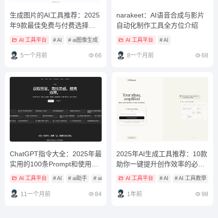
生成图片的AI工具推荐：2025
narakeet：AI语音合成与影片
年9款最佳免费与付费选择全
自动化制作工具全方位介绍
解析
AI 工具平台
# AI
# ai图像生成
# ai图像生成工具
AI 工具平台
# AI
5一个月前
66
8一个月前
68
ChatGPT指令大全：2025年最
2025年AI生成工具推荐：10款
实用的100条Prompt和使用技
助你一键提升创作效率的必备
巧一次掌握
神器
AI 工具平台
# AI
# ai助手
# ai机器人
AI 工具平台
# AI
# AI 工具教學
#
11一个月前
84
1年前
98