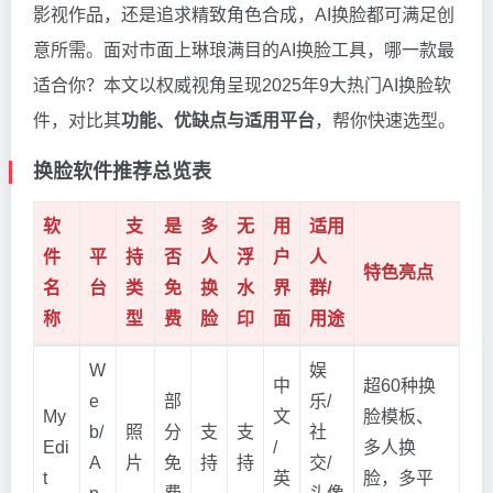
影视作品，还是追求精致角色合成，AI换脸都可满足创
意所需。面对市面上琳琅满目的AI换脸工具，哪一款最
适合你？本文以权威视角呈现2025年9大热门AI换脸软
件，对比其
功能、优缺点与适用平台
，帮你快速选型。
换脸软件推荐总览表
软
支
是
多
无
用
适用
件
平
持
否
人
浮
户
人
特色亮点
名
台
类
免
换
水
界
群/
称
型
费
脸
印
面
用途
W
娱
中
超60种换
e
部
乐/
My
文
脸模板、
b/
照
分
支
支
社
Edi
/
多人换
A
片
免
持
持
交/
t
英
脸，多平