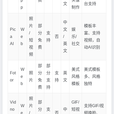
p
费
头像
文
台支持
p
制作
照
中
片
部
模板丰
Pic
W
文
娱
/
分
支
富、支持
a
e
否
/
乐/
短
免
持
视频，自
AI
b
英
社交
视
费
动AI识别
文
频
部
部
W
美式
美式模板
Fot
照
分
分
支
英
e
风格
多、风格
or
片
免
支
持
文
b
模板
独特
费
持
照
Vid
部
GIF/
W
片
支持GIF/视
no
分
支
中
短视
e
/
否
频换脸、