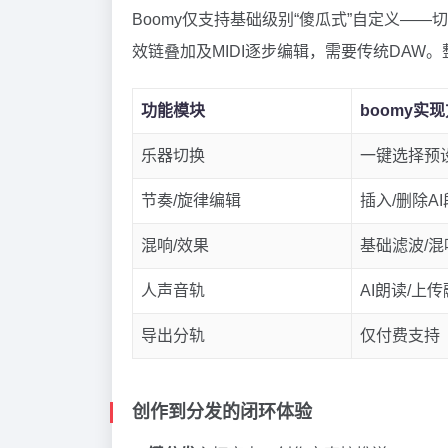
Boomy仅支持基础级别“傻瓜式”自定义—
效链叠加及MIDI逐步编辑，需要传统DAW
功能模块
boomy实
乐器切换
一键选择预
节奏/旋律编辑
插入/删除A
混响/效果
基础滤波/混
人声音轨
AI朗读/上
导出分轨
仅付费支持
创作到分发的闭环体验