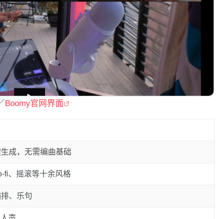
／
Boomy官网界面
键生成，无需编曲基础
-fi、摇滚等十余风格
编排、乐句
传人声