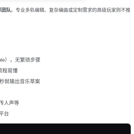
算团队
。专业多轨编辑、复杂编曲或定制需求的高级玩家则不推
pple），无繁琐步骤
流程易懂
30秒就输出音乐草案
传人声等
平台