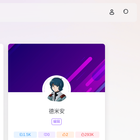
德米安
编辑
1.5
K
0
2
293
K