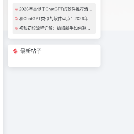
2026年类似于ChatGPT的软件推荐清单：7款效率翻倍的AI对话工具（免费与付费对比）
和ChatGPT类似的软件盘点：2026年最值得尝试的7大AI对话工具推荐
初稿初校流程详解：编辑新手如何避免常见错误（附实用AI工具推荐）
最新帖子