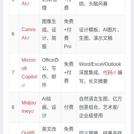
AI
结、头脑风暴
理
费
图像生
免费
Canva
成、设
+付
设计模板、AI图片、
6
AI
计、简
费
生图、演示文稿
报
Pro
Micros
Office办
免费
Word/Excel/Outlook
oft
公、写
7
+付
深度集成、
代码
编
Copilot
作、邮
费
写、长文摘要
件
AI绘
自然语言生图、亿万
Midjou
8
画、设
付费
创意组合、艺术家/
rney
计
企业级使用
英文改
免费
QuillB
同义替换、结果多样