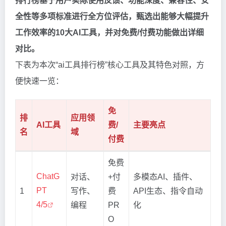
排行榜基于用户实际使用反馈、功能深度、兼容性、安
全性等多项标准进行全方位评估，甄选出能够大幅提升
工作效率的10大AI工具，并对免费/付费功能做出详细
对比。
下表为本次“ai工具排行榜”核心工具及其特色对照，方
便快速一览：
免
排
应用领
AI工具
费/
主要亮点
名
域
付费
免费
ChatG
对话、
+付
多模态AI、插件、
PT
1
写作、
费
API生态、指令自动
4/5
编程
PR
化
O