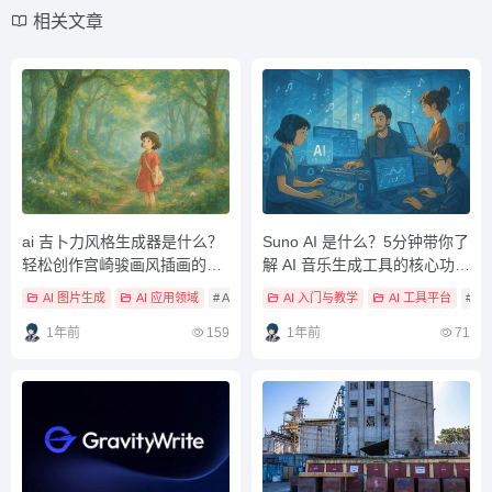
相关文章
ai 吉卜力风格生成器是什么？
Suno AI 是什么？5分钟带你了
轻松创作宫崎骏画风插画的超
解 AI 音乐生成工具的核心功能
实用工具介绍
与应用场景
AI 图片生成
AI 应用领域
# AI
# AI 工具教學
AI 入门与教学
# ai吉卜力
AI 工具平台
# A
1年前
159
1年前
71