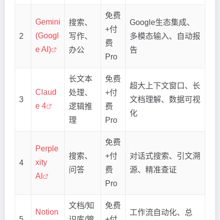
免费
Gemini
搜索、
Google生态集成、
+付
(Googl
2
写作、
多模态输入、自动报
费
e AI)
办公
告
Pro
长文本
免费
超大上下文窗口、长
Claud
处理、
+付
3
文档理解、数据可视
e 4
逻辑推
费
化
理
Pro
免费
Perple
搜索、
+付
对话式搜索、引文溯
xity
4
问答
费
源、精准查证
AI
Pro
文档/知
免费
Notion
工作流自动化、总
5
识库/管
+付