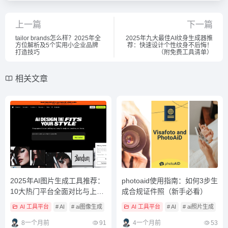
上一篇
下一篇
tailor brands怎么样？2025年全
2025年九大最佳AI纹身生成器推
方位解析及5个实用小企业品牌
荐：快速设计个性纹身不后悔！
打造技巧
（附免费工具清单）
相关文章
2025年AI图片生成工具推荐：
photoaid使用指南：如何3步生
10大热门平台全面对比与上手
成合规证件照（新手必看）
指南
AI 工具平台
# AI
# ai图像生成
# ai图像生成工具
AI 工具平台
# AI
# ai照片生成
#
8一个月前
91
4一个月前
53