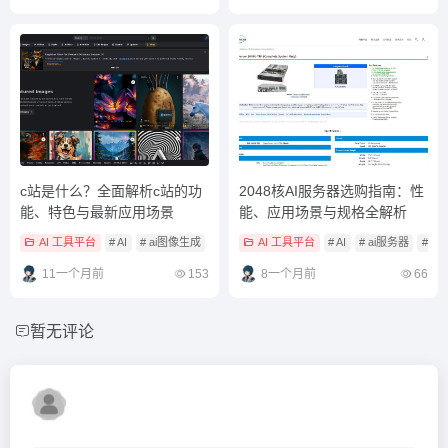
c站是什么？全面解析c站的功
2048核AI服务器选购指南：性
能、特色与最新应用场景
能、应用场景与规格全解析
AI 工具平台
# AI
# ai图像生成
# ai图像生成工具
AI 工具平台
# AI
# ai服务器
# ai
11一个月前
153
8一个月前
66
暂无评论