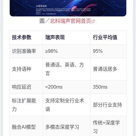
圖／
北科瑞声官网首页
技术参数
瑞声表现
行业平均值
识别准确率
≥98%
95%
普通话、英语、方
支持语种
普通话居多
言
响应延迟
<200ms
350ms
标注扩展能
支持定制全行业术
部分行业支持
力
语
传统+深度学
融合AI模型
多模态深度学习
习