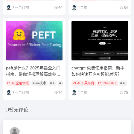
3一个月前
60
1年前
84
peft是什么？2025年最全入门
chatgpt 免费使用指南：新手
指南，带你轻松理解高效参数
如何快速开启AI智能对话？
微调技巧
AI 应用领域
# aai技术
# AI
# ai训练
AI 工具平台
ChatGPT
# AI
# 
8一个月前
70
1年前
70
暂无评论