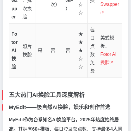
wa
、批
GIF
费
Swapper
次）
☆
pp
次换
）
☆
er
脸
每
Fo
★
美式模
日
tor
★
板、
照片
点
AI
是
否
否
★
Fotor AI
换脸
数
换
☆
换脸
免
脸
☆
费
五大热门AI换脸工具深度解析
MyEdit——极自然AI换脸，娱乐和创作首选
MyEdit作为台系知名AI换脸平台，2025年热度始终居
高。
其拥有
60+模板
、每日登录获点数、支持
最多4人同