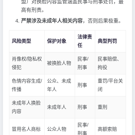
盟）对换脸内容监管涵盖民事与刑事处罚，最
高有刑责。
严禁涉及未成年人相关内容
，否则后果极重。
法律责
风险类型
保护对象
典型判罚
任
肖像权/隐私权
民事/
民事赔偿、
被换脸人物
侵犯
刑事
拘役
色情内容生成/
公众、未成
重罚/平台关
刑事
传播
年人
闭
未成年人换脸
未成年人
刑事
重刑
内容
民事/
冒用名人商标
公众人物
高额索赔
刑事