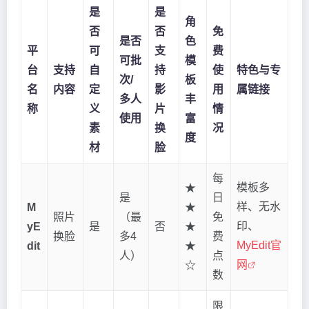
是
是
角
否
否
免
是否
色
平
可
支
费
可批
模
台
支持
自
持
使
特色与专
次/
板
名
内容
定
影
用
属链接
多人
丰
称
义
片
情
使用
富
素
换
况
度
材
脸
每
模板多
★
是
日
样、无水
M
★
照片
（最
免
印、
yE
是
否
★
换脸
多4
费
MyEdit官
dit
★
人）
点
网
☆
数
限