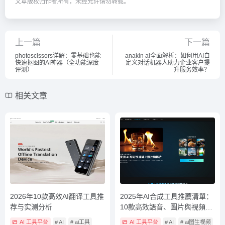
文章版权归作者所有，未经允许请勿转载。
上一篇
下一篇
photoscissors详解：零基础也能
anakin ai全面解析：如何用AI自
快速抠图的AI神器（全功能深度
定义对话机器人助力企业客户提
评测）
升服务效率？
相关文章
2026年10款高效AI翻译工具推
2025年AI合成工具推薦清單：
荐与实测分析
10款高效語音、圖片與視頻合
成神器全解析
AI 工具平台
# AI
# ai工具
AI 工具平台
# AI
# ai图生视频
# 