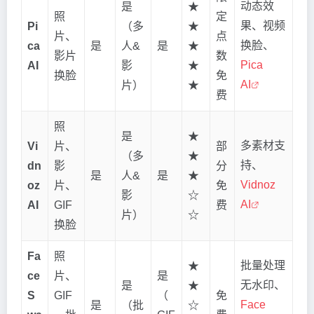
动态效
是
★
照
定
果、视频
Pi
（多
★
片、
点
换脸、
ca
是
人&
是
★
影片
数
Pica
AI
影
★
换脸
免
AI
片）
★
费
照
是
★
多素材支
Vi
片、
部
（多
★
持、
dn
影
分
是
人&
是
★
Vidnoz
oz
片、
免
影
☆
AI
AI
GIF
费
片）
☆
换脸
Fa
照
批量处理
★
ce
片、
是
无水印、
是
★
S
GIF
（
免
Face
是
（批
☆