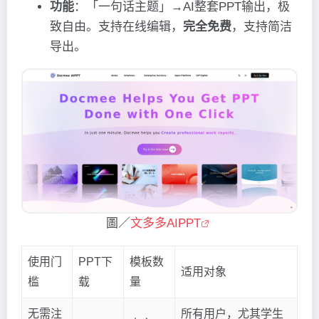
功能
：「一句话主题」→AI整套PPT输出，极
致自由。支持在线编辑，
完全免费
，支持简洁
导出。
圖／
文多多AIPPT
使用门
PPT下
模板数
适用对象
槛
载
量
无需注
所有用户，尤其学生