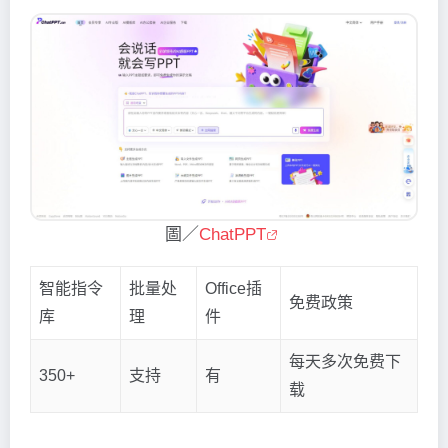
圖／
ChatPPT
智能指令
批量处
Office插
免费政策
库
理
件
每天多次免费下
350+
支持
有
载