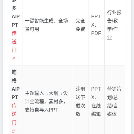
多
行业报
AIP
PPT
一键智能生成、全场
完全
告/教
PT
X、
景可用
免费
学/作
传
PDF
业
送
门
笔
格
AIP
注册
PPT
营销策
主题输入→大纲→设
PT
送下
X、
划/总
计全流程，素材多，
传
载次
在线
结/自
支持自导入PPT
送
数
编辑
媒体
门