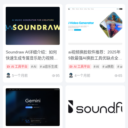
Soundraw AI详细介绍：如何
ai视频换脸软件推荐：2025年
快速生成专属音乐助力视频创
9款最强AI换脸工具优缺点全解
作？
析（含免费版）
AI 工具平台
# AI
# ai音乐生成
# ai音乐生成工具
AI 工具平台
# AI
# ai换脸
# ai
5一个月前
95
4一个月前
65