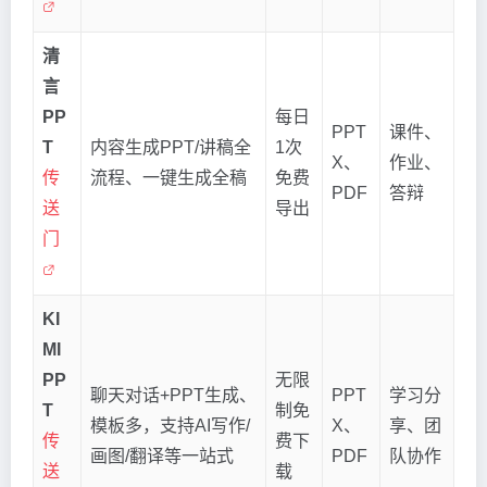
清
言
PP
每日
PPT
课件、
T
内容生成PPT/讲稿全
1次
X、
作业、
传
流程、一键生成全稿
免费
PDF
答辩
送
导出
门
KI
MI
PP
无限
聊天对话+PPT生成、
PPT
学习分
T
制免
模板多，支持AI写作/
X、
享、团
传
费下
画图/翻译等一站式
PDF
队协作
送
载