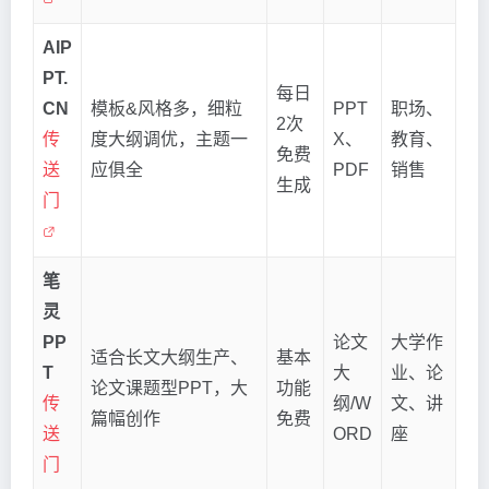
AIP
PT.
每日
CN
模板&风格多，细粒
PPT
职场、
2次
传
度大纲调优，主题一
X、
教育、
免费
送
应俱全
PDF
销售
生成
门
笔
灵
PP
论文
大学作
适合长文大纲生产、
基本
T
大
业、论
论文课题型PPT，大
功能
传
纲/W
文、讲
篇幅创作
免费
送
ORD
座
门