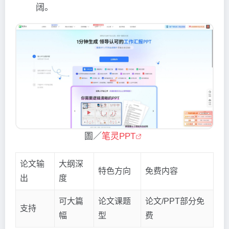
阔。
圖／
笔灵PPT
论文输
大纲深
特色方向
免费内容
出
度
可大篇
论文课题
论文/PPT部分免
支持
幅
型
费