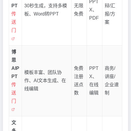
PPT
PT
30秒生成，支持多模
无限
辩/汇
X、
传
板、Word转PPT
免费
报/方
PDF
送
案
门
博
思
AIP
免费
PPT
商务/
模板丰富、团队协
PT
注册
X、
讲座/
作、AI文本生成、在
传
送点
在线
企业速
线编辑
送
数
编辑
制
门
文
多