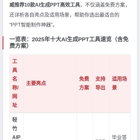
威推荐10款AI生成PPT高效工具
，不仅涵盖免费方案，
还详析各自亮点及适用场景，帮助你选出最适合的
“PPT智能制作神器”。
一览表：2025年十大AI生成PPT工具速览（含免
费方案）
工
具
名
免费
支持
适用场
主要亮点
称/
方案
导出
景
网
址
轻
竹
AIP
毕业答