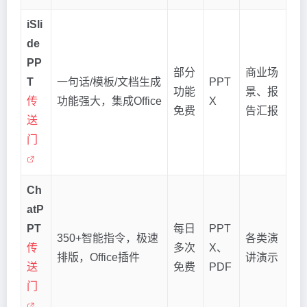
iSli
de
PP
部分
商业场
T
一句话/模板/文档生成
PPT
功能
景、报
传
功能强大，集成Office
X
免费
告汇报
送
门
Ch
atP
PT
每日
PPT
350+智能指令，极速
各类演
传
多次
X、
排版，Office插件
讲演示
送
免费
PDF
门