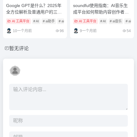
Google GPT是什么？2025年
soundful使用指南：AI音乐生
全方位解析及普通用户的三大
成平台如何帮助内容创作者提
实用场景
升制作效率？
AI 工具平台
# AI
# ai助手
# ai大模型
AI 工具平台
# AI
# ai音乐
# ai
10一个月前
96
9一个月前
54
暂无评论