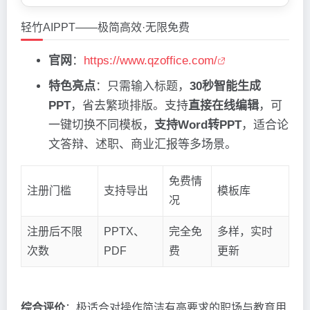
轻竹AIPPT——极简高效·无限免费
官网
：
https://www.qzoffice.com/
特色亮点
：只需输入标题，
30秒智能生成
PPT
，省去繁琐排版。支持
直接在线编辑
，可
一键切换不同模板，
支持Word转PPT
，适合论
文答辩、述职、商业汇报等多场景。
免费情
注册门槛
支持导出
模板库
况
注册后不限
PPTX、
完全免
多样，实时
次数
PDF
费
更新
综合评价
：极适合对操作简洁有高要求的职场与教育用