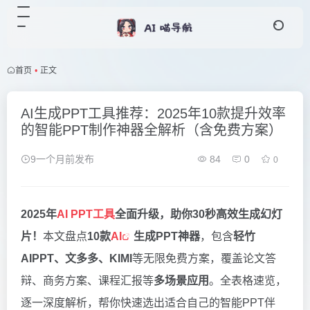
首页
•
正文
AI生成PPT工具推荐：2025年10款提升效率
的智能PPT制作神器全解析（含免费方案）
9一个月前发布
84
0
0
2025年
AI PPT工具
全面升级，助你30秒高效生成幻灯
片！
本文盘点
10款
AI
生成PPT神器
，包含
轻竹
AIPPT、文多多、KIMI
等无限免费方案，覆盖论文答
辩、商务方案、课程汇报等
多场景应用
。全表格速览，
逐一深度解析，帮你快速选出适合自己的智能PPT伴