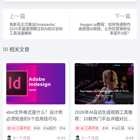
上一篇
下一篇
馬斯克正式推出Grokipedia：
heygen ai教程：如何快速制作
2025年最值得關注的AI知识百科
高质感AI视频，让你的营销转化
工具深度解析
率提升3倍？
相关文章
idml文件格式是什么？设计师
2026年AI自动生成视频工具推
必须知道的5个应用技巧与常
荐：10款热门平台详细对比及
见误区解析
实用场景解析
AI 工具平台
# AI
# ai设计
# ai设计工具
AI 工具平台
# AI
# ai工具
# ai
6一个月前
94
3一个月前
96