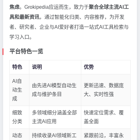
焦虑
。Grokipedia应运而生，致力于
聚合全球主流AI工
具和最新资讯
，通过智能化归类、内容推荐，为开发
者、研究者、企业与AI爱好者打造一站式AI工具检索与
学习入口。
平台特色一览
特色
说明
优势
AI自
由先进AI模型自动生
更新迅速、数据庞
动生
成与维护条目
大、实时性强
成
细致
多领域细分涵盖全部
快速定位需求、覆
分类
主流AI应用
盖全面
动态
持续收录AI领域新工
紧跟前沿，丰富永