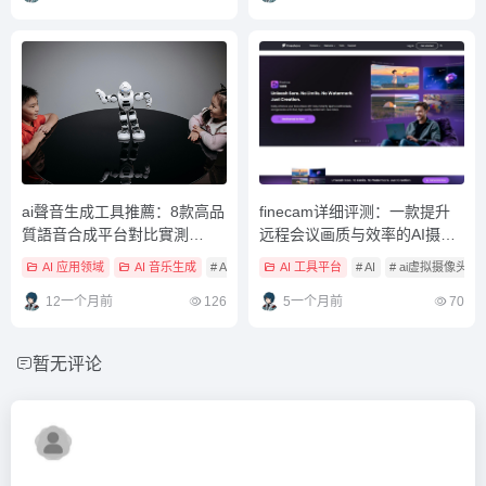
ai聲音生成工具推薦：8款高品
finecam详细评测：一款提升
質語音合成平台對比實測
远程会议画质与效率的AI摄像
（2025年最新）
头工具
AI 应用领域
AI 音乐生成
# AI
# ai语音
AI 工具平台
# ai语音工具
# AI
# ai虚拟摄像头
12一个月前
126
5一个月前
70
暂无评论