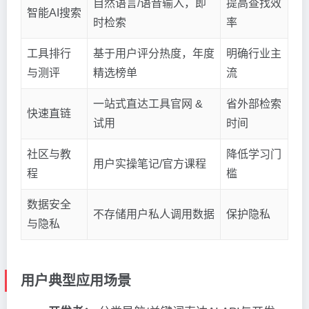
自然语言/语音输入，即
提高查找效
智能AI搜索
时检索
率
工具排行
基于用户评分热度，年度
明确行业主
与测评
精选榜单
流
一站式直达工具官网 &
省外部检索
快速直链
试用
时间
社区与教
降低学习门
用户实操笔记/官方课程
程
槛
数据安全
不存储用户私人调用数据
保护隐私
与隐私
用户典型应用场景