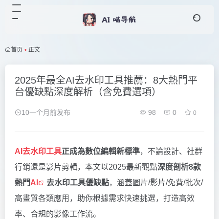
首页
•
正文
2025年最全AI去水印工具推薦：8大熱門平
台優缺點深度解析（含免費選項）
10一个月前发布
98
0
0
AI去水印工具
正成為數位編輯新標準
，不論設計、社群
行銷還是影片剪輯，本文以2025最新觀點
深度剖析8款
熱門
AI
去水印工具優缺點
，涵蓋圖片/影片/免費/批次/
高畫質各類應用，助你根據需求快速挑選，打造高效
率、合規的影像工作流。