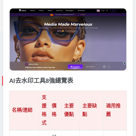
AI去水印工具8強總覽表
支
援
價
主要
主要缺
適用推
名稱/連結
格
格
優點
點
薦
式