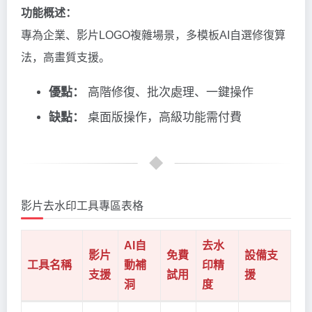
功能概述：
專為企業、影片LOGO複雜場景，多模板AI自選修復算
法，高畫質支援。
優點：
高階修復、批次處理、一鍵操作
缺點：
桌面版操作，高級功能需付費
影片去水印工具專區表格
AI自
去水
影片
免費
設備支
工具名稱
動補
印精
支援
試用
援
洞
度