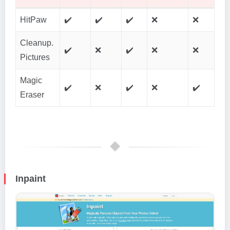
HitPaw
✔️
✔️
✔️
❌
❌
Cleanup.
✔️
❌
✔️
❌
❌
Pictures
Magic
✔️
❌
✔️
❌
✔️
Eraser
Inpaint