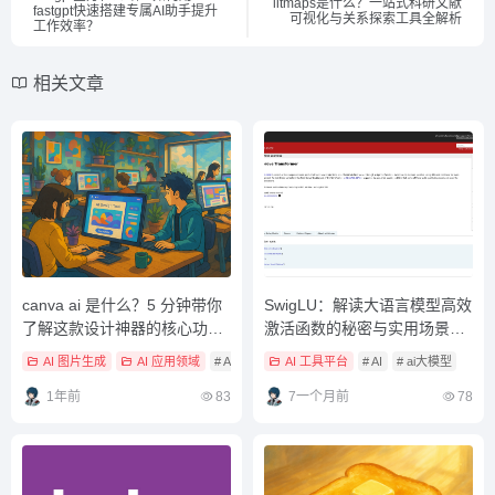
litmaps是什么？一站式科研文献
fastgpt快速搭建专属AI助手提升
可视化与关系探索工具全解析
工作效率？
相关文章
canva ai 是什么？5 分钟带你
SwigLU：解读大语言模型高效
了解这款设计神器的核心功能
激活函数的秘密与实用场景解
与应用场景
析
AI 图片生成
AI 应用领域
# AI
# AI 工具教學
AI 工具平台
# ai工具
# AI
# ai大模型
1年前
83
7一个月前
78