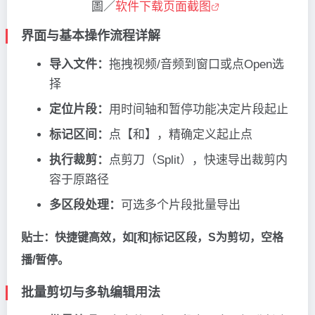
圖／
软件下载页面截图
界面与基本操作流程详解
导入文件：
拖拽视频/音频到窗口或点Open选
择
定位片段：
用时间轴和暂停功能决定片段起止
标记区间：
点【和】，精确定义起止点
执行裁剪：
点剪刀（Split），快速导出裁剪内
容于原路径
多区段处理：
可选多个片段批量导出
贴士：快捷键高效，如[和]标记区段，S为剪切，空格
播/暂停。
批量剪切与多轨编辑用法