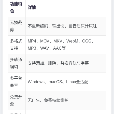
功能特
详情
色
无损裁
不重新编码，输出快，画音质原汁原味
剪
多格式
MP4、MOV、MKV、WebM、OGG、
支持
MP3、WAV、AAC等
多轨道
支持添加、删除、替换音轨与字幕
编辑
多平台
Windows、macOS、Linux全适配
兼容
免费开
无广告、免费持续维护
源