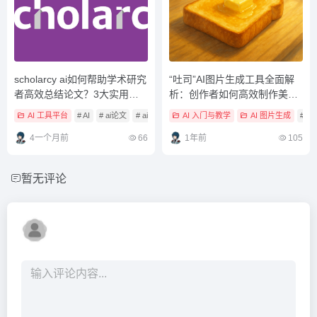
scholarcy ai如何帮助学术研究
“吐司”AI图片生成工具全面解
者高效总结论文？3大实用功
析：创作者如何高效制作美味
能全解析
主题视觉素材？
AI 工具平台
# AI
# ai论文
# ai论文工具
AI 入门与教学
AI 图片生成
# AI
4一个月前
66
1年前
105
暂无评论