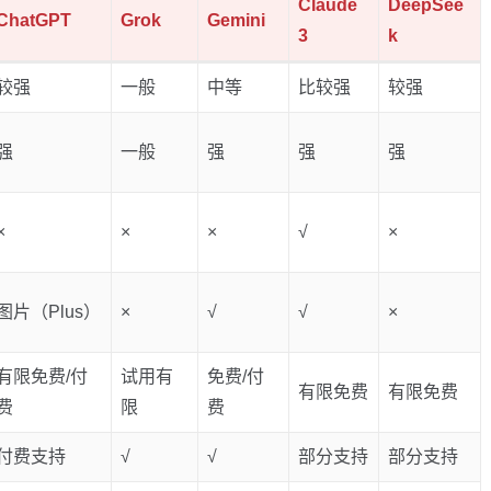
Claude
DeepSee
ChatGPT
Grok
Gemini
3
k
较强
一般
中等
比较强
较强
强
一般
强
强
强
×
×
×
√
×
图片（Plus）
×
√
√
×
有限免费/付
试用有
免费/付
有限免费
有限免费
费
限
费
付费支持
√
√
部分支持
部分支持