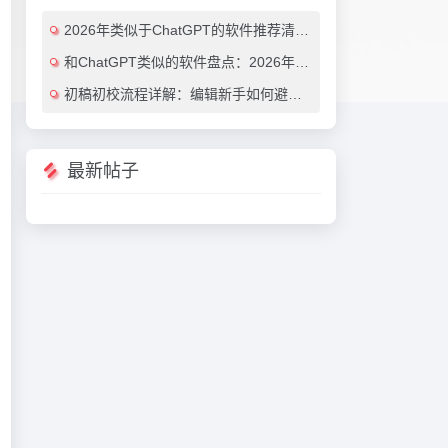
2026年类似于ChatGPT的软件推荐清单：7款效率翻倍的AI对话工具（免费与付费对比）
和ChatGPT类似的软件盘点：2026年最值得尝试的7大AI对话工具推荐
初稿初校流程详解：编辑新手如何避免常见错误（附实用AI工具推荐）
最新帖子