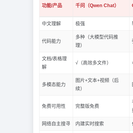
功能/产品
千问（Qwen Chat）
中文理解
极强
多种（大模型代码推
代码能力
理）
文档/表格理
√（高效多文件）
解
图片+文本+视频（后
多模态能力
续）
免费可用性
完整版免费
网络自主搜寻
内建实时搜索