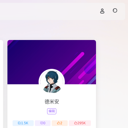
德米安
编辑
1.5
K
0
2
295
K