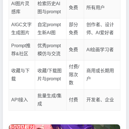
AI图片灵
检索历史AI
免费
所有用户
感库
图与prompt
AIGC文字
自定prompt
部分
创作者、设计
生成图片
生新AI图
免费
师、AI爱好者
Prompt推
优秀prompt
免费
AI绘画学习者
荐&社区
模仿与交流
付费/
收藏与下
收藏/下载图
商用或长期用
限次
载
片与prompt
户
数
批量生成/集
API接入
付费
开发者、企业
成