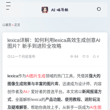
首页
•
正文
lexica详解：如何利用lexica高效生成创意AI
图片？新手到进阶全攻略
11一个月前发布
84
0
0
lexica
作为
AI图片生成
领域的热门工具，凭借其
强大的
图像生成效果与丰富的图片库
，迅速成为设计师、内容
创作者及
AI
爱好者的首选平台。本文将以
新闻报道方
式
，全面解析lexica的
产品功能、使用教程、进阶玩法
及疑难解答
，帮助你高效上手，从新手一跃成为
AI生图