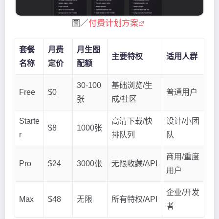
圖／
付费计划方案
套餐
月费
月生图
主要特权
适用人群
名称
定价
配额
30-100
基础浏览/生
Free
$0
普通用户
张
成/社区
Starte
高清下载/快
设计/小团
$8
1000张
r
排队列
队
商用/重度
Pro
$24
3000张
无限收藏/API
用户
企业/开发
Max
$48
无限
所有特权/API
者