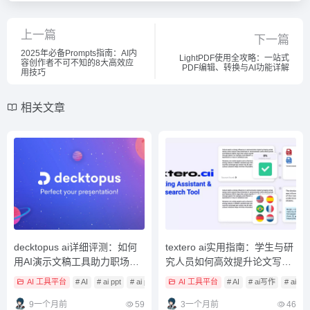
上一篇
下一篇
2025年必备Prompts指南：AI内
LightPDF使用全攻略：一站式
容创作者不可不知的8大高效应
PDF编辑、转换与AI功能详解
用技巧
相关文章
decktopus ai详细评测：如何
textero ai实用指南：学生与研
用AI演示文稿工具助力职场汇
究人员如何高效提升论文写作
报与销售提案？
质量？
AI 工具平台
# AI
# ai ppt
# ai ppt工具
AI 工具平台
# AI
# ai写作
# ai
9一个月前
59
3一个月前
46