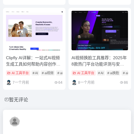
Clipfly AI详解：一站式AI视频
AI视频换脸工具推荐：2025年
生成工具如何帮助内容创作者
8款热门平台功能评测与安全
提升效率？
风险解析
AI 工具平台
# AI
# ai视频
# ai视频工具
AI 工具平台
# AI
# ai换脸
# ai
7一个月前
64
8一个月前
86
暂无评论