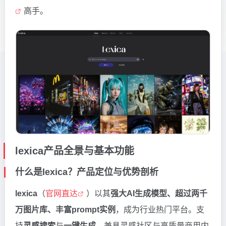
高手。
lexica产品全景与基本功能
什么是lexica？产品定位与优势剖析
lexica
（
官网直达
）以其
强大AI生成模型、超过两千
万图片库、丰富prompt实例
，成为行业热门平台。支
持
灵感搜索
与
一键生成
，兼具灵感社区与高质量商用内