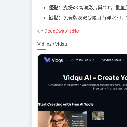
優點：
支援4K高清影片與GIF，批
缺點：
免費版次數受限且有浮水印，
👉
DeepSwap官網
Vidnoz / Vidqu