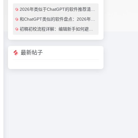
2026年类似于ChatGPT的软件推荐清单：7款效率翻倍的AI对话工具（免费与付费对比）
和ChatGPT类似的软件盘点：2026年最值得尝试的7大AI对话工具推荐
初稿初校流程详解：编辑新手如何避免常见错误（附实用AI工具推荐）
最新帖子