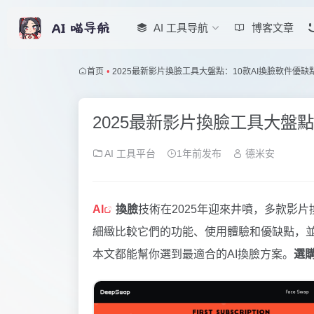
AI 工具导航
博客文章
首页
•
2025最新影片換臉工具大盤點：10款AI換臉軟件優缺
2025最新影片換臉工具大盤
AI 工具平台
1年前发布
德米安
AI
換臉
技術在2025年迎來井噴，多款影
細緻比較它們的功能、使用體驗和優缺點，
本文都能幫你選到最適合的AI換臉方案。
選