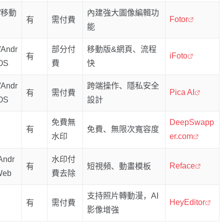
/移動
內建強大圖像編輯功
Fotor
有
需付費
能
Andr
部分付
移動版&網頁、流程
iFoto
有
iOS
費
快
Andr
跨端操作、隱私安全
Pica AI
有
需付費
iOS
設計
免費無
DeepSwapp
有
免費、無限次寬容度
水印
er.com
Andr
水印付
Reface
有
短視頻、動畫模板
Web
費去除
支持照片轉動漫，AI
HeyEditor
有
需付費
影像增強