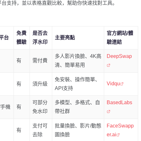
、平台支持，並以表格直觀比較，幫助你快速找對工具。
免費
是否去
官方網站/體
平台
主要亮點
體驗
浮水印
驗連結
多人影片換臉、4K高
DeepSwap
有
需付費
清、簡單易用
免安裝、操作簡單、
Vidqu
有
須升級
API支持
可部分
多模型、多格式、自
BasedLabs
/手機
有
免水印
帶社群
支付可
批量換臉、影片/動態
FaceSwapp
有
去除
圖換臉
er.ai