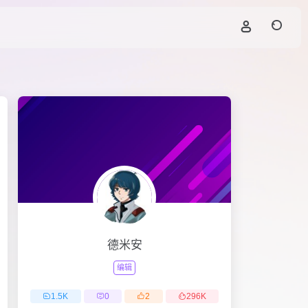
德米安
编辑
1.5
K
0
2
296
K