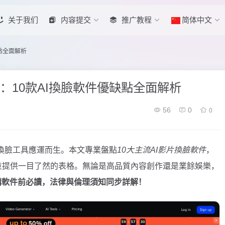
关于我们
内容提交
推广教程
简体中文
點全面解析
點：10款AI換臉軟件優缺點全面解析
56
0
0
片換臉工具應運而生。本文專業盤點
10大主流AI影片換臉軟件
，
並提供一目了然的表格。無論是高品質內容創作還是業餘娛樂，
購軟件前必讀，法律與倫理須知同步詳解！