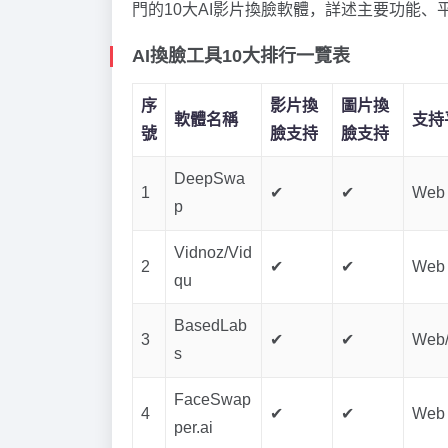
門的10大AI影片換臉軟體，詳述主要功能
AI換臉工具10大排行一覽表
序
影片換
圖片換
軟體名稱
支持
號
臉支持
臉支持
DeepSwa
1
✔
✔
Web
p
Vidnoz/Vid
2
✔
✔
Web
qu
BasedLab
3
✔
✔
Web
s
FaceSwap
4
✔
✔
Web
per.ai