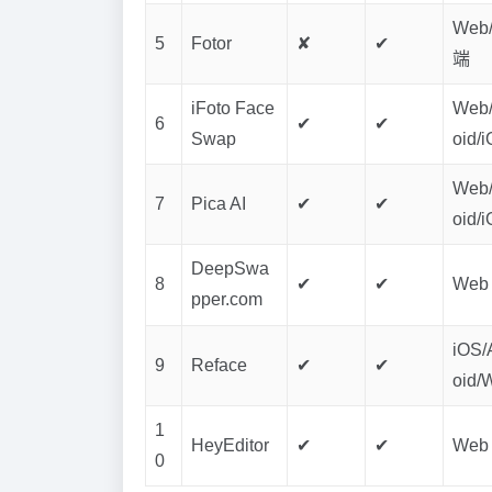
Web
5
Fotor
✘
✔
端
iFoto Face
Web/
6
✔
✔
Swap
oid/
Web/
7
Pica AI
✔
✔
oid/
DeepSwa
8
✔
✔
Web
pper.com
iOS/
9
Reface
✔
✔
oid/
1
HeyEditor
✔
✔
Web
0