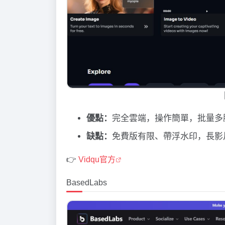
優點：
完全雲端，操作簡單，批量多
缺點：
免費版有限、帶浮水印，長影
👉
Vidqu官方
BasedLabs